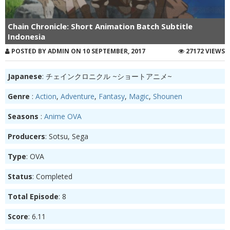
Chain Chronicle: Short Animation Batch Subtitle
Indonesia
POSTED BY ADMIN ON 10 SEPTEMBER, 2017
27172 VIEWS
Japanese
: チェインクロニクル ~ショートアニメ~
Genre
:
Action
,
Adventure
,
Fantasy
,
Magic
,
Shounen
Seasons
:
Anime OVA
Producers
: Sotsu, Sega
Type
: OVA
Status
: Completed
Total Episode
: 8
Score
: 6.11