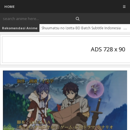
HOME
☰
Shuumatsu no Izetta BD Batch Subtitle Indonesia
So
Rekomendasi Anime
ADS 728 x 90