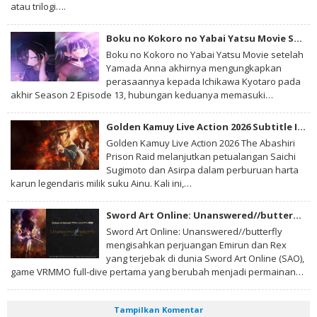
atau trilogi….
Boku no Kokoro no Yabai Yatsu Movie Subtitle Indonesia
Boku no Kokoro no Yabai Yatsu Movie setelah
Yamada Anna akhirnya mengungkapkan
perasaannya kepada Ichikawa Kyotaro pada
akhir Season 2 Episode 13, hubungan keduanya memasuki…
Golden Kamuy Live Action 2026 Subtitle Indonesia
Golden Kamuy Live Action 2026 The Abashiri
Prison Raid melanjutkan petualangan Saichi
Sugimoto dan Asirpa dalam perburuan harta
karun legendaris milik suku Ainu. Kali ini,…
Sword Art Online: Unanswered//butterfly Subtitle Indonesia
Sword Art Online: Unanswered//butterfly
mengisahkan perjuangan Emirun dan Rex
yang terjebak di dunia Sword Art Online (SAO),
game VRMMO full-dive pertama yang berubah menjadi permainan…
Tampilkan Komentar