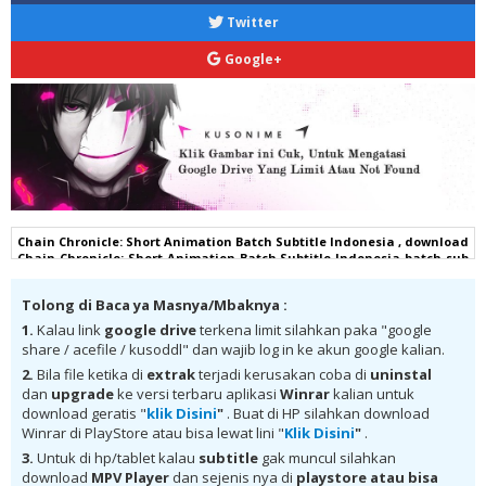
Twitter
Google+
Chain Chronicle: Short Animation Batch Subtitle Indonesia , download
Chain Chronicle: Short Animation Batch Subtitle Indonesia batch sub
indo, download Chain Chronicle: Short Animation Batch Subtitle
Indonesia komplit , download Chain Chronicle: Short Animation Batch
Tolong di Baca ya Masnya/Mbaknya :
Subtitle Indonesia google drive, Chain Chronicle: Short Animation
Batch Subtitle Indonesia batch subtitle indonesia, Chain Chronicle:
1.
Kalau link
google drive
terkena limit silahkan paka "google
Short Animation Batch Subtitle Indonesia batch mp4, Chain Chronicle:
share / acefile / kusoddl" dan wajib log in ke akun google kalian.
Short Animation Batch Subtitle Indonesia bd, Chain Chronicle: Short
Animation Batch Subtitle Indonesia kurogaze, Chain Chronicle: Short
2.
Bila file ketika di
extrak
terjadi kerusakan coba di
uninstal
Animation Batch Subtitle Indonesia anibatch, Chain Chronicle: Short
dan
upgrade
ke versi terbaru aplikasi
Winrar
kalian untuk
Animation Batch Subtitle Indonesia animeindo, Chain Chronicle:
download geratis "
klik Disini
"
. Buat di HP silahkan download
Short Animation Batch Subtitle Indonesia samehadaku , donwload
Winrar di PlayStore atau bisa lewat lini "
Klik Disini
"
.
anime Chain Chronicle: Short Animation Batch Subtitle Indonesia
batch , donwload Chain Chronicle: Short Animation Batch Subtitle
3.
Untuk di hp/tablet kalau
subtitle
gak muncul silahkan
Indonesia sub indo, download Chain Chronicle: Short Animation
download
MPV Player
dan sejenis nya di
playstore
atau bisa
Batch Subtitle Indonesia batch google drive, download Chain