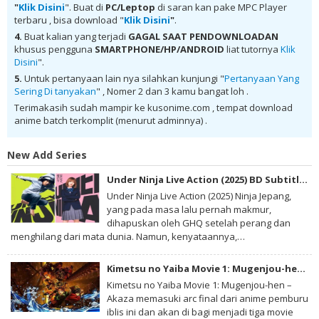
"
Klik Disini
". Buat di
PC/Leptop
di saran kan pake MPC Player
Chronicle: Short Animation Batch Subtitle Indonesia batch Mega ,
terbaru , bisa download "
Klik Disini
"
.
donwload Chain Chronicle: Short Animation Batch Subtitle Indonesia
MKV 480P , donwload Chain Chronicle: Short Animation Batch Subtitle
4.
Buat kalian yang terjadi
GAGAL SAAT PENDOWNLOADAN
Indonesia MKV 720P , donwload Chain Chronicle: Short Animation
khusus pengguna
SMARTPHONE/HP/ANDROID
liat tutornya
Klik
Batch Subtitle Indonesia , donwload Chain Chronicle: Short Animation
Disini
".
Batch Subtitle Indonesia anime batch, donwload Chain Chronicle:
Short Animation Batch Subtitle Indonesia sub indo, donwload Chain
5.
Untuk pertanyaan lain nya silahkan kunjungi "
Pertanyaan Yang
Chronicle: Short Animation Batch Subtitle Indonesia , donwload Chain
Sering Di tanyakan
" , Nomer 2 dan 3 kamu bangat loh .
Chronicle: Short Animation Batch Subtitle Indonesia batch sub indo ,
download anime Chain Chronicle: Short Animation Batch Subtitle
Terimakasih sudah mampir ke kusonime.com , tempat download
Indonesia , anime Chain Chronicle: Short Animation Batch Subtitle
anime batch terkomplit (menurut adminnya) .
Indonesia , download anime mp4 , mkv , 3gp sub indo , download
anime sub indo , download anime sub indo Chain Chronicle: Short
Animation Batch Subtitle Indonesia
New Add Series
Under Ninja Live Action (2025) BD Subtitle Indonesia
Under Ninja Live Action (2025) Ninja Jepang,
yang pada masa lalu pernah makmur,
dihapuskan oleh GHQ setelah perang dan
menghilang dari mata dunia. Namun, kenyataannya,…
Kimetsu no Yaiba Movie 1: Mugenjou-hen – Akaza Sairai BD Subtitle Indonesia
Kimetsu no Yaiba Movie 1: Mugenjou-hen –
Akaza memasuki arc final dari anime pemburu
iblis ini dan akan di bagi menjadi tiga movie