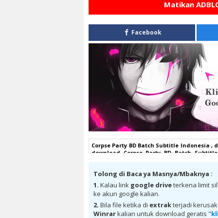
Matikan ADBLO
Facebook
Corpse Party BD Batch Subtitle Indonesia , 
download Corpse Party BD Batch Subtitle
Indonesia google drive, Corpse Party BD Ba
Batch Subtitle Indonesia batch mp4, Corp
Tolong di Baca ya Masnya/Mbaknya :
Subtitle Indonesia kurogaze, Corpse Part
Subtitle Indonesia animeindo, Corpse Pa
1.
Kalau link
google drive
terkena limit s
Corpse Party BD Batch Subtitle Indonesia ba
ke akun google kalian.
download Corpse Party BD Batch Subtitle
Subtitle Indonesia batch Mega , donwload
2.
Bila file ketika di
extrak
terjadi kerusa
Corpse Party BD Batch Subtitle Indonesia 
Winrar
kalian untuk download geratis "
kl