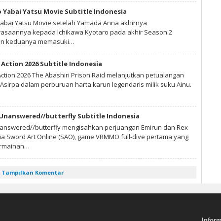
 Yabai Yatsu Movie Subtitle Indonesia
abai Yatsu Movie setelah Yamada Anna akhirnya
saannya kepada Ichikawa Kyotaro pada akhir Season 2
gan keduanya memasuki…
Action 2026 Subtitle Indonesia
ction 2026 The Abashiri Prison Raid melanjutkan petualangan
Asirpa dalam perburuan harta karun legendaris milik suku Ainu.
 Unanswered//butterfly Subtitle Indonesia
nanswered//butterfly mengisahkan perjuangan Emirun dan Rex
nia Sword Art Online (SAO), game VRMMO full-dive pertama yang
ermainan…
Tampilkan Komentar
Infor