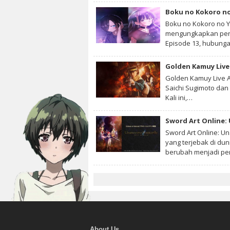
Boku no Kokoro no
Boku no Kokoro no Y
mengungkapkan pera
Episode 13, hubun
Golden Kamuy Live 
Golden Kamuy Live A
Saichi Sugimoto dan 
Kali ini,…
Sword Art Online:
Sword Art Online: U
yang terjebak di du
berubah menjadi p
About Us