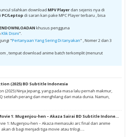
Indonesia anime batch, donwload Corpse Party BD Batch Subtitle
y BD Batch Subtitle Indonesia , donwload Corpse Party BD Batch
ad anime Corpse Party BD Batch Subtitle Indonesia , anime Corpse
uncul silahkan download
MPV Player
dan sejenis nya di
oad anime mp4 , mkv , 3gp sub indo , download anime sub indo ,
di
PC/Leptop
di saran kan pake MPC Player terbaru , bisa
atch Subtitle Indonesia
 PENDOWNLOADAN
khusus pengguna
a
Klik Disini
".
jungi "
Pertanyaan Yang Sering Di tanyakan
" , Nomer 2 dan 3
om , tempat download anime batch terkomplit (menurut
ction (2025) BD Subtitle Indonesia
ion (2025) Ninja Jepang, yang pada masa lalu pernah makmur,
 setelah perang dan menghilang dari mata dunia. Namun,
Kimetsu no Yaiba Movie 1: Mugenjou-hen – Akaza Sairai BD Subtitle Indonesia
vie 1: Mugenjou-hen – Akaza memasuki arc final dari anime
 akan di bagi menjadi tiga movie atau trilogi….