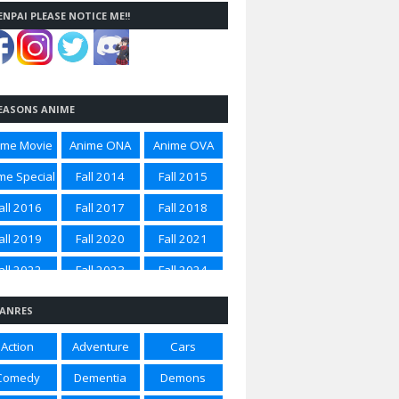
ENPAI PLEASE NOTICE ME!!
EASONS ANIME
ime Movie
Anime ONA
Anime OVA
me Special
Fall 2014
Fall 2015
all 2016
Fall 2017
Fall 2018
all 2019
Fall 2020
Fall 2021
all 2022
Fall 2023
Fall 2024
all 2025
Spring 2012
Spring 2014
ANRES
ring 2015
Spring 2016
Spring 2017
Action
Adventure
Cars
ring 2018
Spring 2020
Spring 2021
Comedy
Dementia
Demons
ring 2022
Spring 2023
Spring 2024