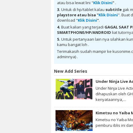
donwload Corpse Party BD Batch Subtitle 
atau bisa lewat lini "
Klik Disini
"
.
Indonesia sub indo, donwload Corpse Part
Subtitle Indonesia batch sub indo , downlo
3.
Untuk di hp/tablet kalau
subtitle
gak m
Party BD Batch Subtitle Indonesia , downl
playstore
atau bisa "
Klik Disini
". Buat 
download anime sub indo Corpse Party BD B
download "
Klik Disini
"
.
4.
Buat kalian yang terjadi
GAGAL SAAT
SMARTPHONE/HP/ANDROID
liat tutorny
5.
Untuk pertanyaan lain nya silahkan kun
kamu bangat loh .
Terimakasih sudah mampir ke kusonime.c
adminnya) .
New Add Series
Under Ninja Live A
Under Ninja Live Act
dihapuskan oleh GHQ
kenyataannya,…
Kimetsu no Yaiba Mo
pemburu iblis ini dan