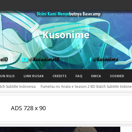
Kusonime
UN RILIS
LINK RUSAK
CREDITS
FAQ
DMCA
SOSMED
ch Subtitle Indonesia
Fumetsu no Anata e Season 2 BD Batch Subtitle Indone
ADS 728 x 90