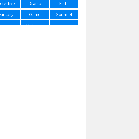
etective
Drama
Ecchi
ring 2025
Spring 2026
Summer 2015
Fantasy
Game
Gourmet
mmer 2016
Summer 2017
Summer 2018
Harem
Historical
Horror
mmer 2022
Summer 2023
Summer 2024
Josei
Kids
Magic
mmer 2025
Winter 2017
Winter 2018
rtial Arts
Mecha
Military
nter 2020
Winter 2021
Winter 2023
Music
Mystery
Parody
nter 2024
Winter 2025
Winter 2026
Police
Psychological
Romance
Samurai
School
Sci-Fi
Seinen
Shojou
Shoujo
houjo Ai
Shounen
Shounen Ai
ice of Life
Space
Sports
ernatural
Super Power
Thriller
Vampire
Yaoi
Yuri