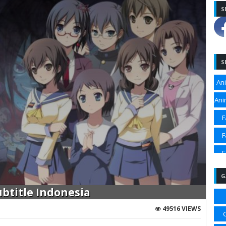
S
S
An
Ani
F
F
F
F
G
Sp
ubtitle Indonesia
Sp
49516 VIEWS
Sp