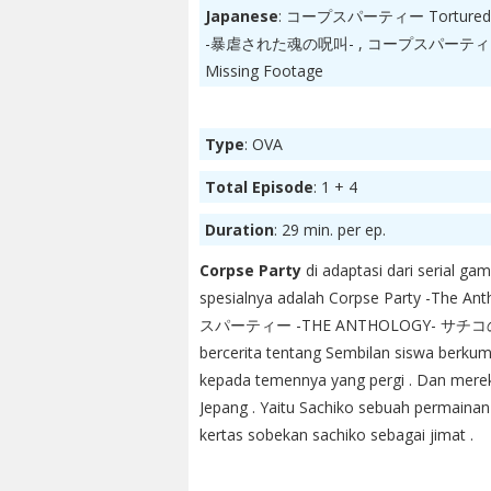
Japanese
: コープスパーティー Tortured 
-暴虐された魂の呪叫- , コープスパーテ
Missing Footage
Type
: OVA
Total Episode
: 1 + 4
Duration
: 29 min. per ep.
Corpse Party
di adaptasi dari serial gam
spesialnya adalah Corpse Party -The An
スパーティー -THE ANTHOLOGY- サチコの恋愛遊戯H
bercerita tentang Sembilan siswa berku
kepada temennya yang pergi . Dan merek
Jepang . Yaitu Sachiko sebuah permaina
kertas sobekan sachiko sebagai jimat .