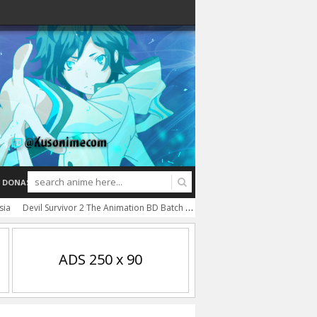
DONASI
sia
Devil Survivor 2 The Animation BD Batch Subtitle Indonesia
Shokugeki n
ADS 250 x 90