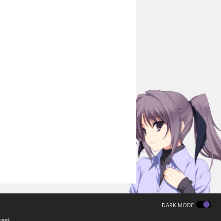
DARK MODE
masi