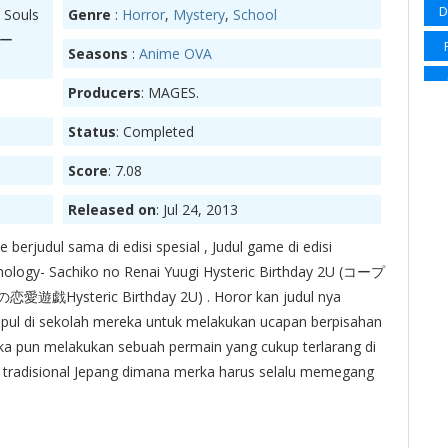
D
Souls
Genre
:
Horror
,
Mystery
,
School
Sp
ィー
Seasons
:
Anime OVA
Su
Producers
: MAGES.
Su
Status
: Completed
Su
Ma
Wi
Score
: 7.08
Wi
Released on
: Jul 24, 2013
e berjudul sama di edisi spesial , Judul game di edisi
thology- Sachiko no Renai Yuugi Hysteric Birthday 2U (コープ
ysteric Birthday 2U) . Horor kan judul nya
mpul di sekolah mereka untuk melakukan ucapan berpisahan
S
a pun melakukan sebuah permain yang cukup terlarang di
Sl
n tradisional Jepang dimana merka harus selalu memegang
Sup