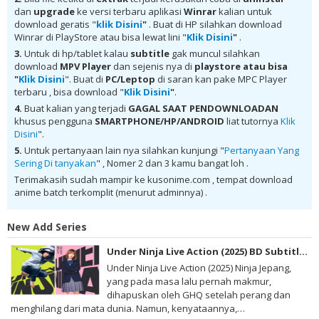
BD Batch Subtitle Indonesia animeindo, Denpa-teki na Kanojo BD
dan
upgrade
ke versi terbaru aplikasi
Winrar
kalian untuk
Batch Subtitle Indonesia samehadaku , donwload anime Denpa-teki
download geratis "
klik Disini
"
. Buat di HP silahkan download
na Kanojo BD Batch Subtitle Indonesia batch , donwload Denpa-teki
Winrar di PlayStore atau bisa lewat lini "
Klik Disini
"
.
na Kanojo BD Batch Subtitle Indonesia sub indo, download Denpa-teki
na Kanojo BD Batch Subtitle Indonesia batch google drive, download
3.
Untuk di hp/tablet kalau
subtitle
gak muncul silahkan
Denpa-teki na Kanojo BD Batch Subtitle Indonesia batch Mega ,
download
MPV Player
dan sejenis nya di
playstore
atau bisa
donwload Denpa-teki na Kanojo BD Batch Subtitle Indonesia MKV 480P
"
Klik Disini
". Buat di
PC/Leptop
di saran kan pake MPC Player
, donwload Denpa-teki na Kanojo BD Batch Subtitle Indonesia MKV
terbaru , bisa download "
Klik Disini
"
.
720P , donwload Denpa-teki na Kanojo BD Batch Subtitle Indonesia ,
donwload Denpa-teki na Kanojo BD Batch Subtitle Indonesia anime
4.
Buat kalian yang terjadi
GAGAL SAAT PENDOWNLOADAN
batch, donwload Denpa-teki na Kanojo BD Batch Subtitle Indonesia
khusus pengguna
SMARTPHONE/HP/ANDROID
liat tutornya
Klik
sub indo, donwload Denpa-teki na Kanojo BD Batch Subtitle Indonesia
Disini
".
, donwload Denpa-teki na Kanojo BD Batch Subtitle Indonesia batch
sub indo , download anime Denpa-teki na Kanojo BD Batch Subtitle
5.
Untuk pertanyaan lain nya silahkan kunjungi "
Pertanyaan Yang
Indonesia , anime Denpa-teki na Kanojo BD Batch Subtitle Indonesia ,
Sering Di tanyakan
" , Nomer 2 dan 3 kamu bangat loh .
download anime mp4 , mkv , 3gp sub indo , download anime sub indo ,
download anime sub indo Denpa-teki na Kanojo BD Batch Subtitle
Terimakasih sudah mampir ke kusonime.com , tempat download
Indonesia
anime batch terkomplit (menurut adminnya) .
New Add Series
Under Ninja Live Action (2025) BD Subtitle Indonesia
Under Ninja Live Action (2025) Ninja Jepang,
yang pada masa lalu pernah makmur,
dihapuskan oleh GHQ setelah perang dan
menghilang dari mata dunia. Namun, kenyataannya,…