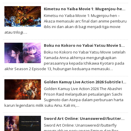
Kimetsu no Yaiba Movie 1: Mugenjou-hen – Akaza Sairai BD Subtitle Indonesia
Kimetsu no Yaiba Movie 1: Mugenjou-hen –
Akaza memasuki arc final dari anime pemburu
iblis ini dan akan di bagi menjadi tiga movie
atau trilogi….
Boku no Kokoro no Yabai Yatsu Movie Subtitle Indonesia
Boku no Kokoro no Yabai Yatsu Movie setelah
Yamada Anna akhirnya mengungkapkan
perasaannya kepada Ichikawa Kyotaro pada
akhir Season 2 Episode 13, hubungan keduanya memasuki…
Golden Kamuy Live Action 2026 Subtitle Indonesia
Golden Kamuy Live Action 2026 The Abashiri
Prison Raid melanjutkan petualangan Saichi
Sugimoto dan Asirpa dalam perburuan harta
karun legendaris milik suku Ainu. Kali ini,…
Sword Art Online: Unanswered//butterfly Subtitle Indonesia
Sword Art Online: Unanswered//butterfly
mengisahkan perjuangan Emirun dan Rex