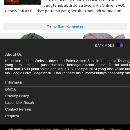
yang terjebak di dunia Sword Art Online (SAO),
game VRMMO full-dive pertama yang berubah menjadi permainan…
Tampilkan Komentar
DARK MODE
About Us
Kusonime adalah Website download Batch Anime Subtitle Indonesia Terleng
yang berniat menjadi pusat database berbagai macam anime . Di sini kami
lebih dari 3.500 judul anime dari tahun 1979 sampai 2024 yang bisa kalian u
via Google Drive, Mega.nz dll . Dan kadsami disini menyebutnya basecamp An
Informasi
DMCA
Privacy Policy
Lapor Link Rusak
Contact Person
Request
All rights reserved © Copyright 2017, Kusonime. Theme By
C-Theme