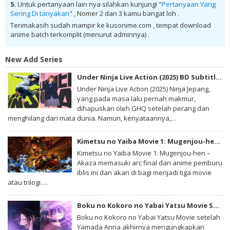
5.
Untuk pertanyaan lain nya silahkan kunjungi "
Pertanyaan Yang
Sering Di tanyakan
" , Nomer 2 dan 3 kamu bangat loh .
Terimakasih sudah mampir ke kusonime.com , tempat download
anime batch terkomplit (menurut adminnya) .
New Add Series
Under Ninja Live Action (2025) BD Subtitle Indonesia
Under Ninja Live Action (2025) Ninja Jepang,
yang pada masa lalu pernah makmur,
dihapuskan oleh GHQ setelah perang dan
menghilang dari mata dunia. Namun, kenyataannya,…
Kimetsu no Yaiba Movie 1: Mugenjou-hen – Akaza Sairai BD Subtitle Indonesia
Kimetsu no Yaiba Movie 1: Mugenjou-hen –
Akaza memasuki arc final dari anime pemburu
iblis ini dan akan di bagi menjadi tiga movie
atau trilogi….
Boku no Kokoro no Yabai Yatsu Movie Subtitle Indonesia
Boku no Kokoro no Yabai Yatsu Movie setelah
Yamada Anna akhirnya mengungkapkan