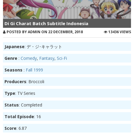
Di Gi Charat Batch Subtitle Indonesia
POSTED BY ADMIN ON 22 DECEMBER, 2018
13436 VIEWS
Japanese
: デ・ジ･キャラット
Genre
:
Comedy
,
Fantasy
,
Sci-Fi
Seasons
:
Fall 1999
Producers
: Broccoli
Type
: TV Series
Status
: Completed
Total Episode
: 16
Score
: 6.87