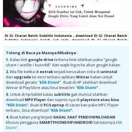
Di Gi Charat Batch Subtitle Indonesia , download Di Gi Charat Batch
Subtitle Indonesia batch sub indo, download Di Gi Charat Batch
Subtitle Indonesia komplit , download Di Gi Charat Batch Subtitle
Indonesia google drive, Di Gi Charat Batch Subtitle Indonesia batch
Tolong di Baca ya Masnya/Mbaknya :
subtitle indonesia, Di Gi Charat Batch Subtitle Indonesia batch mp4,
Di Gi Charat Batch Subtitle Indonesia bd, Di Gi Charat Batch Subtitle
1.
Kalau link
google drive
terkena limit silahkan paka "google
Indonesia kurogaze, Di Gi Charat Batch Subtitle Indonesia anibatch,
share / acefile / kusoddl" dan wajib log in ke akun google kalian.
Di Gi Charat Batch Subtitle Indonesia animeindo, Di Gi Charat Batch
Subtitle Indonesia samehadaku , donwload anime Di Gi Charat Batch
2.
Bila file ketika di
extrak
terjadi kerusakan coba di
uninstal
Subtitle Indonesia batch , donwload Di Gi Charat Batch Subtitle
dan
upgrade
ke versi terbaru aplikasi
Winrar
kalian untuk
Indonesia sub indo, download Di Gi Charat Batch Subtitle Indonesia
download geratis "
klik Disini
"
. Buat di HP silahkan download
batch google drive, download Di Gi Charat Batch Subtitle Indonesia
Winrar di PlayStore atau bisa lewat lini "
Klik Disini
"
.
batch Mega , donwload Di Gi Charat Batch Subtitle Indonesia MKV
480P , donwload Di Gi Charat Batch Subtitle Indonesia MKV 720P ,
3.
Untuk di hp/tablet kalau
subtitle
gak muncul silahkan
donwload Di Gi Charat Batch Subtitle Indonesia , donwload Di Gi
download
MPV Player
dan sejenis nya di
playstore
atau bisa
Charat Batch Subtitle Indonesia anime batch, donwload Di Gi Charat
"
Klik Disini
". Buat di
PC/Leptop
di saran kan pake MPC Player
Batch Subtitle Indonesia sub indo, donwload Di Gi Charat Batch
terbaru , bisa download "
Klik Disini
"
.
Subtitle Indonesia , donwload Di Gi Charat Batch Subtitle Indonesia
batch sub indo , download anime Di Gi Charat Batch Subtitle
4.
Buat kalian yang terjadi
GAGAL SAAT PENDOWNLOADAN
Indonesia , anime Di Gi Charat Batch Subtitle Indonesia , download
khusus pengguna
SMARTPHONE/HP/ANDROID
liat tutornya
Klik
anime mp4 , mkv , 3gp sub indo , download anime sub indo , download
Disini
".
anime sub indo Di Gi Charat Batch Subtitle Indonesia