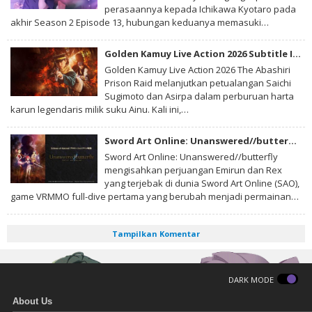
perasaannya kepada Ichikawa Kyotaro pada
akhir Season 2 Episode 13, hubungan keduanya memasuki…
Golden Kamuy Live Action 2026 Subtitle Indonesia
Golden Kamuy Live Action 2026 The Abashiri
Prison Raid melanjutkan petualangan Saichi
Sugimoto dan Asirpa dalam perburuan harta
karun legendaris milik suku Ainu. Kali ini,…
Sword Art Online: Unanswered//butterfly Subtitle Indonesia
Sword Art Online: Unanswered//butterfly
mengisahkan perjuangan Emirun dan Rex
yang terjebak di dunia Sword Art Online (SAO),
game VRMMO full-dive pertama yang berubah menjadi permainan…
Tampilkan Komentar
DARK MODE
About Us