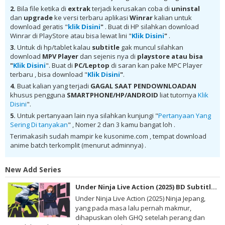
Mini-Dora SOS!!! Subtitle Indonesia anibatch, Dorami-chan: Mini-Dora
2.
Bila file ketika di
extrak
terjadi kerusakan coba di
uninstal
SOS!!! Subtitle Indonesia animeindo, Dorami-chan: Mini-Dora SOS!!!
dan
upgrade
ke versi terbaru aplikasi
Winrar
kalian untuk
Subtitle Indonesia samehadaku , donwload anime Dorami-chan:
download geratis "
klik Disini
"
. Buat di HP silahkan download
Mini-Dora SOS!!! Subtitle Indonesia batch , donwload Dorami-chan:
Winrar di PlayStore atau bisa lewat lini "
Klik Disini
"
.
Mini-Dora SOS!!! Subtitle Indonesia sub indo, download Dorami-chan:
Mini-Dora SOS!!! Subtitle Indonesia batch google drive, download
3.
Untuk di hp/tablet kalau
subtitle
gak muncul silahkan
Dorami-chan: Mini-Dora SOS!!! Subtitle Indonesia batch Mega ,
download
MPV Player
dan sejenis nya di
playstore
atau bisa
donwload Dorami-chan: Mini-Dora SOS!!! Subtitle Indonesia MKV 480P ,
"
Klik Disini
". Buat di
PC/Leptop
di saran kan pake MPC Player
donwload Dorami-chan: Mini-Dora SOS!!! Subtitle Indonesia MKV 720P ,
terbaru , bisa download "
Klik Disini
"
.
donwload Dorami-chan: Mini-Dora SOS!!! Subtitle Indonesia ,
donwload Dorami-chan: Mini-Dora SOS!!! Subtitle Indonesia anime
4.
Buat kalian yang terjadi
GAGAL SAAT PENDOWNLOADAN
batch, donwload Dorami-chan: Mini-Dora SOS!!! Subtitle Indonesia sub
khusus pengguna
SMARTPHONE/HP/ANDROID
liat tutornya
Klik
indo, donwload Dorami-chan: Mini-Dora SOS!!! Subtitle Indonesia ,
Disini
".
donwload Dorami-chan: Mini-Dora SOS!!! Subtitle Indonesia batch sub
indo , download anime Dorami-chan: Mini-Dora SOS!!! Subtitle
5.
Untuk pertanyaan lain nya silahkan kunjungi "
Pertanyaan Yang
Indonesia , anime Dorami-chan: Mini-Dora SOS!!! Subtitle Indonesia ,
Sering Di tanyakan
" , Nomer 2 dan 3 kamu bangat loh .
download anime mp4 , mkv , 3gp sub indo , download anime sub indo ,
download anime sub indo Dorami-chan: Mini-Dora SOS!!! Subtitle
Terimakasih sudah mampir ke kusonime.com , tempat download
Indonesia
anime batch terkomplit (menurut adminnya) .
New Add Series
Under Ninja Live Action (2025) BD Subtitle Indonesia
Under Ninja Live Action (2025) Ninja Jepang,
yang pada masa lalu pernah makmur,
dihapuskan oleh GHQ setelah perang dan