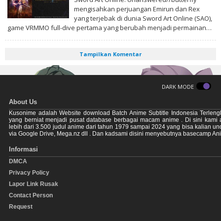
mengisahkan perjuangan Emirun dan Rex
yang terjebak di dunia Sword Art Online (SAO),
game VRMMO full-dive pertama yang berubah menjadi permainan…
Tampilkan Komentar
DARK MODE
About Us
Kusonime adalah Website download Batch Anime Subtitle Indonesia Terleng
yang berniat menjadi pusat database berbagai macam anime . Di sini kami
lebih dari 3.500 judul anime dari tahun 1979 sampai 2024 yang bisa kalian u
via Google Drive, Mega.nz dll . Dan kadsami disini menyebutnya basecamp An
Informasi
DMCA
Privacy Policy
Lapor Link Rusak
Contact Person
Request