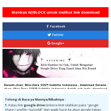
Matikan ADBLOCK untuk melihat link download
Facebook
Twitter
Google+
Dorami-chan: Mini-Dora SOS!!! Subtitle Indonesia , download Dorami-
chan: Mini-Dora SOS!!! Subtitle Indonesia batch sub indo, download
Dorami-chan: Mini-Dora SOS!!! Subtitle Indonesia komplit , download
Dorami-chan: Mini-Dora SOS!!! Subtitle Indonesia google drive,
Tolong di Baca ya Masnya/Mbaknya :
Dorami-chan: Mini-Dora SOS!!! Subtitle Indonesia batch subtitle
indonesia, Dorami-chan: Mini-Dora SOS!!! Subtitle Indonesia batch
1.
Kalau link
google drive
terkena limit silahkan paka "google
mp4, Dorami-chan: Mini-Dora SOS!!! Subtitle Indonesia bd, Dorami-
share / acefile / kusoddl" dan wajib log in ke akun google kalian.
chan: Mini-Dora SOS!!! Subtitle Indonesia kurogaze, Dorami-chan: