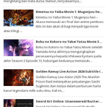
menghilang dari mata dunia. Namun, kenyataannya,…
Kimetsu no Yaiba Movie 1: Mugenjou-hen – Akaza Sairai BD Subtitle Indonesia
Kimetsu no Yaiba Movie 1: Mugenjou-hen –
Akaza memasuki arc final dari anime pemburu
iblis ini dan akan di bagi menjadi tiga movie
atau trilogi….
Boku no Kokoro no Yabai Yatsu Movie Subtitle Indonesia
Boku no Kokoro no Yabai Yatsu Movie setelah
Yamada Anna akhirnya mengungkapkan
perasaannya kepada Ichikawa Kyotaro pada
akhir Season 2 Episode 13, hubungan keduanya memasuki…
Golden Kamuy Live Action 2026 Subtitle Indonesia
Golden Kamuy Live Action 2026 The Abashiri
Prison Raid melanjutkan petualangan Saichi
Sugimoto dan Asirpa dalam perburuan harta
karun legendaris milik suku Ainu. Kali ini,…
Sword Art Online: Unanswered//butterfly Subtitle Indonesia
Sword Art Online: Unanswered//butterfly