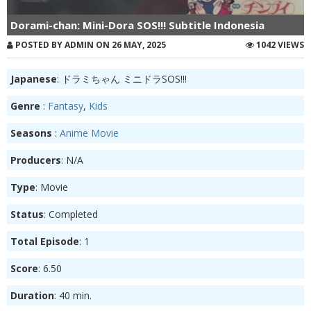
Dorami-chan: Mini-Dora SOS!!! Subtitle Indonesia
POSTED BY ADMIN ON 26 MAY, 2025
1042 VIEWS
Japanese
: ドラミちゃん ミニドラSOS!!!
Genre
:
Fantasy
,
Kids
Seasons
:
Anime Movie
Producers
: N/A
Type
: Movie
Status
: Completed
Total Episode
: 1
Score
: 6.50
Duration
: 40 min.