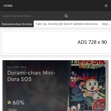
HOME
☰
Takt Op. Destiny BD Batch Subtitle Indonesia
Neppuu Kairiku Bushi Road BD Subtitle Indonesia
Rekomendasi Anime
ADS 728 x 90