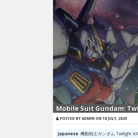
Mobile Suit Gundam: Twi
POSTED BY ADMIN ON 18 JULY, 2020
Japanese
: 機動戦士ガンダム Twilight AX