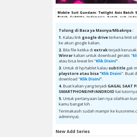
Mobile Suit Gundam: Twilight Axis Batch S
Batch Subtitle Indonesia batch sub indo
Indonesia komplit , download Mobile Suit
Mobile Suit Gundam: Twilight Axis Batch S
Tolong di Baca ya Masnya/Mbaknya :
Twilight Axis Batch Subtitle Indonesia batc
bd, Mobile Suit Gundam: Twilight Axis Batc
1.
Kalau link
google drive
terkena limit s
Batch Subtitle Indonesia anibatch, Mobile
ke akun google kalian.
Mobile Suit Gundam: Twilight Axis Batch
Gundam: Twilight Axis Batch Subtitle Indo
2.
Bila file ketika di
extrak
terjadi kerusa
Subtitle Indonesia sub indo, download Mo
Winrar
kalian untuk download geratis "
kl
google drive, download Mobile Suit Gundam
atau bisa lewat lini "
Klik Disini
"
.
Mobile Suit Gundam: Twilight Axis Batch
Twilight Axis Batch Subtitle Indonesia MKV
3.
Untuk di hp/tablet kalau
subtitle
gak m
Indonesia , donwload Mobile Suit Gundam:
playstore
atau bisa "
Klik Disini
". Buat 
Mobile Suit Gundam: Twilight Axis Batc
download "
Klik Disini
"
.
Twilight Axis Batch Subtitle Indonesia , do
4.
Buat kalian yang terjadi
GAGAL SAAT
batch sub indo , download anime Mobile Su
Suit Gundam: Twilight Axis Batch Subtitle
SMARTPHONE/HP/ANDROID
liat tutorny
anime sub indo , download anime sub indo M
5.
Untuk pertanyaan lain nya silahkan kun
kamu bangat loh .
Terimakasih sudah mampir ke kusonime.c
adminnya) .
New Add Series