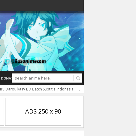
DONASI
u Darou ka IV BD Batch Subtitle Indonesia
Kochira Katsushikaku Kameari Ko
ADS 250 x 90