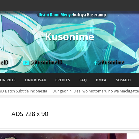
Kusonime
UN RILIS
LINK RUSAK
CREDITS
FAQ
DMCA
SOSMED
D Batch Subtitle Indonesia
Dungeon ni Deai wo Motomeru no wa Machigatteir
ADS 728 x 90