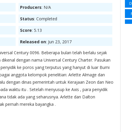
D
Producers
: N/A
Sp
Status
: Completed
Su
Su
Score
: 5.13
Su
Released on
: Jun 23, 2017
Ma
Wi
versal Century 0096. Beberapa bulan telah berlalu sejak
a dikenal dengan nama Universal Century Charter. Pasukan
Wi
enyidik ke poros yang terputus yang hanyut di luar Bumi
sebagai anggota kelompok penelitian: Arlette Almage dan
alu dengan dinas pemerintah untuk Kerajaan Zeon dan Neo
pada waktu itu . Setelah menyusup ke Axis , para penyidik
S
na tidak ada yang seharusnya. Arlette dan Dalton
dak pernah mereka bayangka .
Sl
Sup