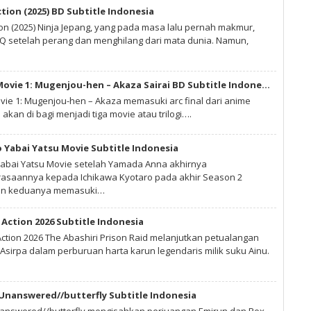
ction (2025) BD Subtitle Indonesia
ion (2025) Ninja Jepang, yang pada masa lalu pernah makmur,
 setelah perang dan menghilang dari mata dunia. Namun,
Kimetsu no Yaiba Movie 1: Mugenjou-hen – Akaza Sairai BD Subtitle Indonesia
vie 1: Mugenjou-hen – Akaza memasuki arc final dari anime
 akan di bagi menjadi tiga movie atau trilogi….
 Yabai Yatsu Movie Subtitle Indonesia
abai Yatsu Movie setelah Yamada Anna akhirnya
saannya kepada Ichikawa Kyotaro pada akhir Season 2
gan keduanya memasuki…
Action 2026 Subtitle Indonesia
ction 2026 The Abashiri Prison Raid melanjutkan petualangan
Asirpa dalam perburuan harta karun legendaris milik suku Ainu.
 Unanswered//butterfly Subtitle Indonesia