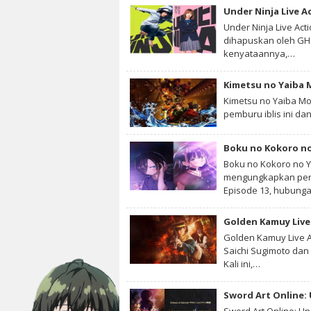
Under Ninja Live A
Under Ninja Live Act
dihapuskan oleh GHQ
kenyataannya,…
Kimetsu no Yaiba Mo
pemburu iblis ini dan
Boku no Kokoro no
Boku no Kokoro no Y
mengungkapkan pera
Episode 13, hubun
Golden Kamuy Live 
Golden Kamuy Live A
Saichi Sugimoto dan 
Kali ini,…
Sword Art Online: