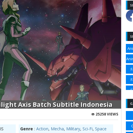
S
S
An
Ani
F
F
F
F
light Axis Batch Subtitle Indonesia
G
Sp
25258 VIEWS
Sp
IS
Genre
:
Action
,
Mecha
,
Military
,
Sci-Fi
,
Space
Sp