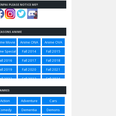
ENPAI PLEASE NOTICE ME!!
EASONS ANIME
ime Movie
Anime ONA
Anime OVA
me Special
Fall 2014
Fall 2015
all 2016
Fall 2017
Fall 2018
all 2019
Fall 2020
Fall 2021
all 2022
Fall 2023
Fall 2024
all 2025
Spring 2012
Spring 2014
ANRES
ring 2015
Spring 2016
Spring 2017
Action
Adventure
Cars
ring 2018
Spring 2020
Spring 2021
Comedy
Dementia
Demons
ring 2022
Spring 2023
Spring 2024