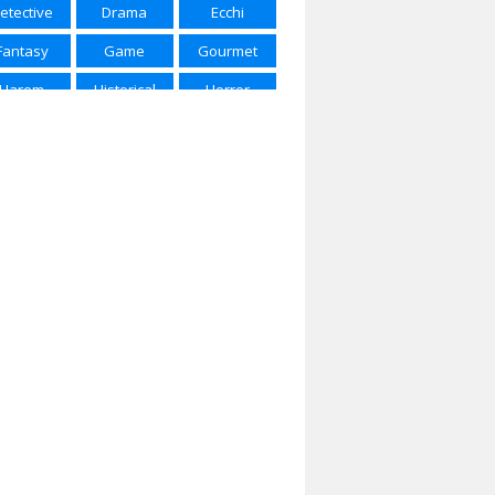
etective
Drama
Ecchi
ring 2025
Spring 2026
Summer 2015
Fantasy
Game
Gourmet
mmer 2016
Summer 2017
Summer 2018
Harem
Historical
Horror
mmer 2022
Summer 2023
Summer 2024
Josei
Kids
Magic
mmer 2025
Winter 2017
Winter 2018
rtial Arts
Mecha
Military
nter 2020
Winter 2021
Winter 2023
Music
Mystery
Parody
nter 2024
Winter 2025
Winter 2026
Police
Psychological
Romance
Samurai
School
Sci-Fi
Seinen
Shojou
Shoujo
houjo Ai
Shounen
Shounen Ai
ice of Life
Space
Sports
ernatural
Super Power
Thriller
Vampire
Yaoi
Yuri