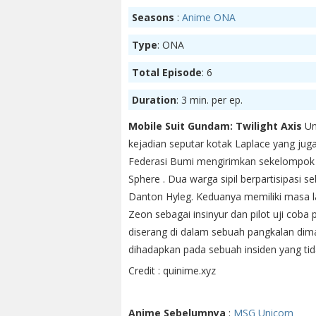
Seasons
:
Anime ONA
Type
: ONA
Total Episode
: 6
Duration
: 3 min. per ep.
Mobile Suit Gundam: Twilight Axis
Uni
kejadian seputar kotak Laplace yang jug
Federasi Bumi mengirimkan sekelompok p
Sphere . Dua warga sipil berpartisipasi 
Danton Hyleg. Keduanya memiliki masa l
Zeon sebagai insinyur dan pilot uji coba 
diserang di dalam sebuah pangkalan dima
dihadapkan pada sebuah insiden yang ti
Credit : quinime.xyz
Anime Sebelumnya
:
MSG Unicorn