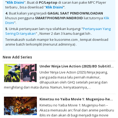
"
Klik Disini
". Buat di
PC/Leptop
di saran kan pake MPC Player
no Hero Academia Season 6 Batch Subtitle Indonesia batch Mega ,
terbaru , bisa download "
Klik Disini
"
.
donwload Boku no Hero Academia Season 6 Batch Subtitle Indonesia
MKV 480P , donwload Boku no Hero Academia Season 6 Batch Subtitle
4.
Buat kalian yang terjadi
GAGAL SAAT PENDOWNLOADAN
Indonesia MKV 720P , donwload Boku no Hero Academia Season 6
khusus pengguna
SMARTPHONE/HP/ANDROID
liat tutornya
Klik
Batch Subtitle Indonesia , donwload Boku no Hero Academia Season 6
Disini
".
Batch Subtitle Indonesia anime batch, donwload Boku no Hero
Academia Season 6 Batch Subtitle Indonesia sub indo, donwload Boku
5.
Untuk pertanyaan lain nya silahkan kunjungi "
Pertanyaan Yang
no Hero Academia Season 6 Batch Subtitle Indonesia , donwload Boku
Sering Di tanyakan
" , Nomer 2 dan 3 kamu bangat loh .
no Hero Academia Season 6 Batch Subtitle Indonesia batch sub indo ,
download anime Boku no Hero Academia Season 6 Batch Subtitle
Terimakasih sudah mampir ke kusonime.com , tempat download
Indonesia , anime Boku no Hero Academia Season 6 Batch Subtitle
anime batch terkomplit (menurut adminnya) .
Indonesia , download anime mp4 , mkv , 3gp sub indo , download
anime sub indo , download anime sub indo Boku no Hero Academia
Season 6 Batch Subtitle Indonesia
New Add Series
Under Ninja Live Action (2025) BD Subtitle Indonesia
Under Ninja Live Action (2025) Ninja Jepang,
yang pada masa lalu pernah makmur,
dihapuskan oleh GHQ setelah perang dan
menghilang dari mata dunia. Namun, kenyataannya,…
Kimetsu no Yaiba Movie 1: Mugenjou-hen – Akaza Sairai BD Subtitle Indonesia
Kimetsu no Yaiba Movie 1: Mugenjou-hen –
Akaza memasuki arc final dari anime pemburu
iblis ini dan akan di bagi menjadi tiga movie