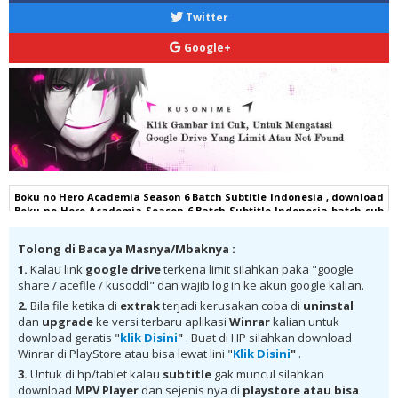
Twitter
Google+
Boku no Hero Academia Season 6 Batch Subtitle Indonesia , download
Boku no Hero Academia Season 6 Batch Subtitle Indonesia batch sub
indo, download Boku no Hero Academia Season 6 Batch Subtitle
Indonesia komplit , download Boku no Hero Academia Season 6 Batch
Tolong di Baca ya Masnya/Mbaknya :
Subtitle Indonesia google drive, Boku no Hero Academia Season 6
Batch Subtitle Indonesia batch subtitle indonesia, Boku no Hero
1.
Kalau link
google drive
terkena limit silahkan paka "google
Academia Season 6 Batch Subtitle Indonesia batch mp4, Boku no Hero
share / acefile / kusoddl" dan wajib log in ke akun google kalian.
Academia Season 6 Batch Subtitle Indonesia bd, Boku no Hero
Academia Season 6 Batch Subtitle Indonesia kurogaze, Boku no Hero
2.
Bila file ketika di
extrak
terjadi kerusakan coba di
uninstal
Academia Season 6 Batch Subtitle Indonesia anibatch, Boku no Hero
dan
upgrade
ke versi terbaru aplikasi
Winrar
kalian untuk
Academia Season 6 Batch Subtitle Indonesia animeindo, Boku no
download geratis "
klik Disini
"
. Buat di HP silahkan download
Hero Academia Season 6 Batch Subtitle Indonesia samehadaku ,
Winrar di PlayStore atau bisa lewat lini "
Klik Disini
"
.
donwload anime Boku no Hero Academia Season 6 Batch Subtitle
Indonesia batch , donwload Boku no Hero Academia Season 6 Batch
3.
Untuk di hp/tablet kalau
subtitle
gak muncul silahkan
Subtitle Indonesia sub indo, download Boku no Hero Academia
download
MPV Player
dan sejenis nya di
playstore
atau bisa
Season 6 Batch Subtitle Indonesia batch google drive, download Boku