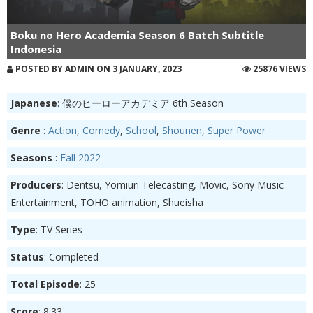
Boku no Hero Academia Season 6 Batch Subtitle
Indonesia
POSTED BY ADMIN ON 3 JANUARY, 2023
25876 VIEWS
Japanese
: 僕のヒーローアカデミア 6th Season
Genre
:
Action
,
Comedy
,
School
,
Shounen
,
Super Power
Seasons
:
Fall 2022
Producers
: Dentsu, Yomiuri Telecasting, Movic, Sony Music
Entertainment, TOHO animation, Shueisha
Type
: TV Series
Status
: Completed
Total Episode
: 25
Score
: 8.33