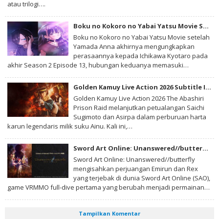
atau trilogi….
Boku no Kokoro no Yabai Yatsu Movie Subtitle Indonesia
Boku no Kokoro no Yabai Yatsu Movie setelah
Yamada Anna akhirnya mengungkapkan
perasaannya kepada Ichikawa Kyotaro pada
akhir Season 2 Episode 13, hubungan keduanya memasuki…
Golden Kamuy Live Action 2026 Subtitle Indonesia
Golden Kamuy Live Action 2026 The Abashiri
Prison Raid melanjutkan petualangan Saichi
Sugimoto dan Asirpa dalam perburuan harta
karun legendaris milik suku Ainu. Kali ini,…
Sword Art Online: Unanswered//butterfly Subtitle Indonesia
Sword Art Online: Unanswered//butterfly
mengisahkan perjuangan Emirun dan Rex
yang terjebak di dunia Sword Art Online (SAO),
game VRMMO full-dive pertama yang berubah menjadi permainan…
Tampilkan Komentar