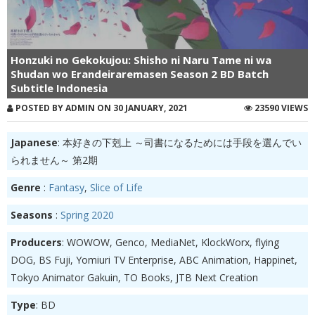
Honzuki no Gekokujou: Shisho ni Naru Tame ni wa
Shudan wo Erandeiraremasen Season 2 BD Batch
Subtitle Indonesia
POSTED BY ADMIN ON 30 JANUARY, 2021
23590 VIEWS
Japanese
: 本好きの下剋上 ～司書になるためには手段を選んでい
られません～ 第2期
Genre
:
Fantasy
,
Slice of Life
Seasons
:
Spring 2020
Producers
: WOWOW, Genco, MediaNet, KlockWorx, flying
DOG, BS Fuji, Yomiuri TV Enterprise, ABC Animation, Happinet,
Tokyo Animator Gakuin, TO Books, JTB Next Creation
Type
: BD