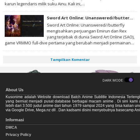
karun legendaris milik suku Ainu. Kali ini,…
Sword Art Online: Unanswered//butterfly Subtitle Indonesia
Sword Art Online: Unanswered//butterfly
mengisahkan perjuangan Emirun dan Rex
yang terjebak di dunia Sword Art Online (SAO),
game VRMMO full-dive pertama yang berubah menjadi permainan…
Tampilkan Komentar
DARK MODE
About Us
Kusonime adalah Website download Batch Anime Subtitle Indonesia Terleng
yang berniat menjadi pusat database berbagai macam anime . Di sini kami
lebih dari 3.500 judul anime dari tahun 1979 sampai 2024 yang bisa kalian u
via Google Drive, Mega.nz dll . Dan kadsami disini menyebutnya basecamp An
Informasi
DMCA
Privacy Policy