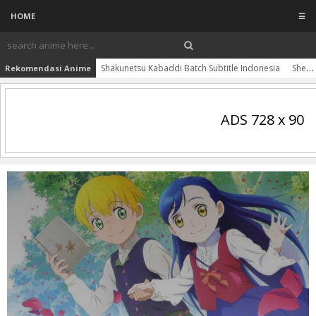
HOME
☰
Shakunetsu Kabaddi Batch Subtitle Indonesia
Shen Yin Wangzuo Movie: Yi Lai Ke Si Chuanqi Subtitle Indonesia
Rekomendasi Anime
ADS 728 x 90