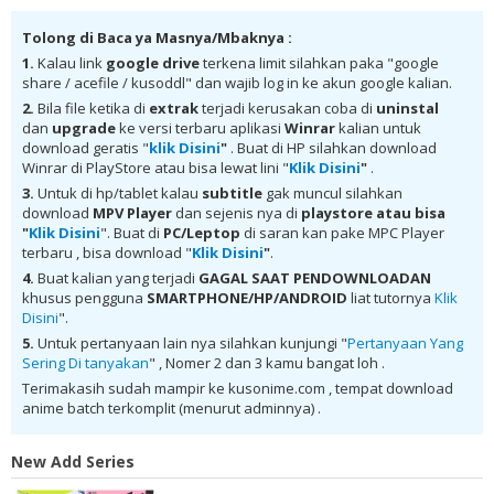
Honzuki no Gekokujou: Shisho ni Naru Tame ni wa Shudan wo
Erandeiraremasen Season 2 BD Batch Subtitle Indonesia batch sub
Tolong di Baca ya Masnya/Mbaknya :
indo, download Honzuki no Gekokujou: Shisho ni Naru Tame ni wa
Shudan wo Erandeiraremasen Season 2 BD Batch Subtitle Indonesia
1.
Kalau link
google drive
terkena limit silahkan paka "google
komplit , download Honzuki no Gekokujou: Shisho ni Naru Tame ni
share / acefile / kusoddl" dan wajib log in ke akun google kalian.
wa Shudan wo Erandeiraremasen Season 2 BD Batch Subtitle
Indonesia google drive, Honzuki no Gekokujou: Shisho ni Naru Tame
2.
Bila file ketika di
extrak
terjadi kerusakan coba di
uninstal
ni wa Shudan wo Erandeiraremasen Season 2 BD Batch Subtitle
dan
upgrade
ke versi terbaru aplikasi
Winrar
kalian untuk
Indonesia batch subtitle indonesia, Honzuki no Gekokujou: Shisho ni
download geratis "
klik Disini
"
. Buat di HP silahkan download
Naru Tame ni wa Shudan wo Erandeiraremasen Season 2 BD Batch
Winrar di PlayStore atau bisa lewat lini "
Klik Disini
"
.
Subtitle Indonesia batch mp4, Honzuki no Gekokujou: Shisho ni Naru
Tame ni wa Shudan wo Erandeiraremasen Season 2 BD Batch Subtitle
3.
Untuk di hp/tablet kalau
subtitle
gak muncul silahkan
Indonesia bd, Honzuki no Gekokujou: Shisho ni Naru Tame ni wa
download
MPV Player
dan sejenis nya di
playstore
atau bisa
Shudan wo Erandeiraremasen Season 2 BD Batch Subtitle Indonesia
"
Klik Disini
". Buat di
PC/Leptop
di saran kan pake MPC Player
kurogaze, Honzuki no Gekokujou: Shisho ni Naru Tame ni wa Shudan
terbaru , bisa download "
Klik Disini
"
.
wo Erandeiraremasen Season 2 BD Batch Subtitle Indonesia anibatch,
Honzuki no Gekokujou: Shisho ni Naru Tame ni wa Shudan wo
4.
Buat kalian yang terjadi
GAGAL SAAT PENDOWNLOADAN
Erandeiraremasen Season 2 BD Batch Subtitle Indonesia animeindo,
khusus pengguna
SMARTPHONE/HP/ANDROID
liat tutornya
Klik
Honzuki no Gekokujou: Shisho ni Naru Tame ni wa Shudan wo
Disini
".
Erandeiraremasen Season 2 BD Batch Subtitle Indonesia samehadaku
, donwload anime Honzuki no Gekokujou: Shisho ni Naru Tame ni wa
5.
Untuk pertanyaan lain nya silahkan kunjungi "
Pertanyaan Yang
Shudan wo Erandeiraremasen Season 2 BD Batch Subtitle Indonesia
Sering Di tanyakan
" , Nomer 2 dan 3 kamu bangat loh .
batch , donwload Honzuki no Gekokujou: Shisho ni Naru Tame ni wa
Shudan wo Erandeiraremasen Season 2 BD Batch Subtitle Indonesia
Terimakasih sudah mampir ke kusonime.com , tempat download
sub indo, download Honzuki no Gekokujou: Shisho ni Naru Tame ni
anime batch terkomplit (menurut adminnya) .
wa Shudan wo Erandeiraremasen Season 2 BD Batch Subtitle
Indonesia batch google drive, download Honzuki no Gekokujou:
Shisho ni Naru Tame ni wa Shudan wo Erandeiraremasen Season 2 BD
New Add Series
Batch Subtitle Indonesia batch Mega , donwload Honzuki no
Gekokujou: Shisho ni Naru Tame ni wa Shudan wo Erandeiraremasen