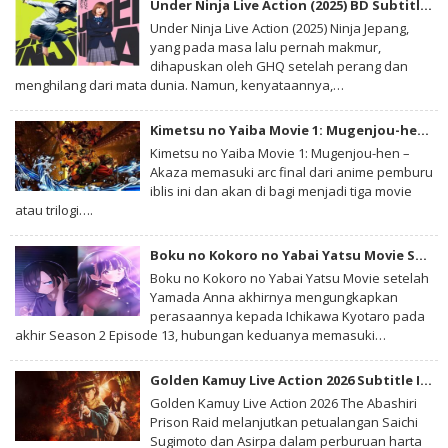
Under Ninja Live Action (2025) BD Subtitle Indonesia
Season 2 BD Batch Subtitle Indonesia MKV 480P , donwload Honzuki no
Gekokujou: Shisho ni Naru Tame ni wa Shudan wo Erandeiraremasen
Under Ninja Live Action (2025) Ninja Jepang,
Season 2 BD Batch Subtitle Indonesia MKV 720P , donwload Honzuki no
yang pada masa lalu pernah makmur,
Gekokujou: Shisho ni Naru Tame ni wa Shudan wo Erandeiraremasen
dihapuskan oleh GHQ setelah perang dan
Season 2 BD Batch Subtitle Indonesia , donwload Honzuki no
Gekokujou: Shisho ni Naru Tame ni wa Shudan wo Erandeiraremasen
menghilang dari mata dunia. Namun, kenyataannya,…
Season 2 BD Batch Subtitle Indonesia anime batch, donwload Honzuki
no Gekokujou: Shisho ni Naru Tame ni wa Shudan wo
Erandeiraremasen Season 2 BD Batch Subtitle Indonesia sub indo,
Kimetsu no Yaiba Movie 1: Mugenjou-hen – Akaza Sairai BD Subtitle Indonesia
donwload Honzuki no Gekokujou: Shisho ni Naru Tame ni wa Shudan
Kimetsu no Yaiba Movie 1: Mugenjou-hen –
wo Erandeiraremasen Season 2 BD Batch Subtitle Indonesia ,
Akaza memasuki arc final dari anime pemburu
donwload Honzuki no Gekokujou: Shisho ni Naru Tame ni wa Shudan
wo Erandeiraremasen Season 2 BD Batch Subtitle Indonesia batch sub
iblis ini dan akan di bagi menjadi tiga movie
indo , download anime Honzuki no Gekokujou: Shisho ni Naru Tame
atau trilogi….
ni wa Shudan wo Erandeiraremasen Season 2 BD Batch Subtitle
Indonesia , anime Honzuki no Gekokujou: Shisho ni Naru Tame ni wa
Shudan wo Erandeiraremasen Season 2 BD Batch Subtitle Indonesia ,
Boku no Kokoro no Yabai Yatsu Movie Subtitle Indonesia
download anime mp4 , mkv , 3gp sub indo , download anime sub indo ,
Boku no Kokoro no Yabai Yatsu Movie setelah
download anime sub indo Honzuki no Gekokujou: Shisho ni Naru
Tame ni wa Shudan wo Erandeiraremasen Season 2 BD Batch Subtitle
Yamada Anna akhirnya mengungkapkan
Indonesia
perasaannya kepada Ichikawa Kyotaro pada
akhir Season 2 Episode 13, hubungan keduanya memasuki…
Golden Kamuy Live Action 2026 Subtitle Indonesia
Golden Kamuy Live Action 2026 The Abashiri
Prison Raid melanjutkan petualangan Saichi
Sugimoto dan Asirpa dalam perburuan harta