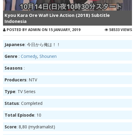
Kyou Kara Ore Wa!! Live Action (2018) Subtitle
Indonesia
POSTED BY ADMIN ON 15 JANUARY, 2019
58533 VIEWS
Japanese
: 今日から俺は！！
Genre
:
Comedy
,
Shounen
Seasons
:
Producers
: NTV
Type
: TV Series
Status
: Completed
Total Episode
: 10
Score
: 8,80 (mydramalist)