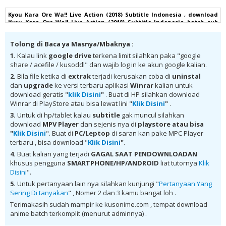
Kyou Kara Ore Wa!! Live Action (2018) Subtitle Indonesia , download
Kyou Kara Ore Wa!! Live Action (2018) Subtitle Indonesia batch sub
indo, download Kyou Kara Ore Wa!! Live Action (2018) Subtitle
Indonesia komplit , download Kyou Kara Ore Wa!! Live Action (2018)
Tolong di Baca ya Masnya/Mbaknya :
Subtitle Indonesia google drive, Kyou Kara Ore Wa!! Live Action (2018)
Subtitle Indonesia batch subtitle indonesia, Kyou Kara Ore Wa!! Live
1.
Kalau link
google drive
terkena limit silahkan paka "google
Action (2018) Subtitle Indonesia batch mp4, Kyou Kara Ore Wa!! Live
share / acefile / kusoddl" dan wajib log in ke akun google kalian.
Action (2018) Subtitle Indonesia bd, Kyou Kara Ore Wa!! Live Action
(2018) Subtitle Indonesia kurogaze, Kyou Kara Ore Wa!! Live Action
2.
Bila file ketika di
extrak
terjadi kerusakan coba di
uninstal
(2018) Subtitle Indonesia anibatch, Kyou Kara Ore Wa!! Live Action
dan
upgrade
ke versi terbaru aplikasi
Winrar
kalian untuk
(2018) Subtitle Indonesia animeindo, Kyou Kara Ore Wa!! Live Action
download geratis "
klik Disini
"
. Buat di HP silahkan download
(2018) Subtitle Indonesia samehadaku , donwload anime Kyou Kara
Winrar di PlayStore atau bisa lewat lini "
Klik Disini
"
.
Ore Wa!! Live Action (2018) Subtitle Indonesia batch , donwload Kyou
Kara Ore Wa!! Live Action (2018) Subtitle Indonesia sub indo, download
3.
Untuk di hp/tablet kalau
subtitle
gak muncul silahkan
Kyou Kara Ore Wa!! Live Action (2018) Subtitle Indonesia batch google
download
MPV Player
dan sejenis nya di
playstore
atau bisa
drive, download Kyou Kara Ore Wa!! Live Action (2018) Subtitle
"
Klik Disini
". Buat di
PC/Leptop
di saran kan pake MPC Player
Indonesia batch Mega , donwload Kyou Kara Ore Wa!! Live Action
terbaru , bisa download "
Klik Disini
"
.
(2018) Subtitle Indonesia MKV 480P , donwload Kyou Kara Ore Wa!! Live
Action (2018) Subtitle Indonesia MKV 720P , donwload Kyou Kara Ore
4.
Buat kalian yang terjadi
GAGAL SAAT PENDOWNLOADAN
Wa!! Live Action (2018) Subtitle Indonesia , donwload Kyou Kara Ore
khusus pengguna
SMARTPHONE/HP/ANDROID
liat tutornya
Klik
Wa!! Live Action (2018) Subtitle Indonesia anime batch, donwload Kyou
Disini
".
Kara Ore Wa!! Live Action (2018) Subtitle Indonesia sub indo, donwload
Kyou Kara Ore Wa!! Live Action (2018) Subtitle Indonesia , donwload
5.
Untuk pertanyaan lain nya silahkan kunjungi "
Pertanyaan Yang
Kyou Kara Ore Wa!! Live Action (2018) Subtitle Indonesia batch sub
Sering Di tanyakan
" , Nomer 2 dan 3 kamu bangat loh .
indo , download anime Kyou Kara Ore Wa!! Live Action (2018) Subtitle
Indonesia , anime Kyou Kara Ore Wa!! Live Action (2018) Subtitle
Terimakasih sudah mampir ke kusonime.com , tempat download
Indonesia , download anime mp4 , mkv , 3gp sub indo , download
anime batch terkomplit (menurut adminnya) .
anime sub indo , download anime sub indo Kyou Kara Ore Wa!! Live