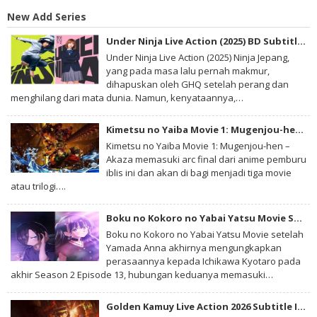
Action (2018) Subtitle Indonesia
New Add Series
Under Ninja Live Action (2025) BD Subtitle Indonesia
Under Ninja Live Action (2025) Ninja Jepang,
yang pada masa lalu pernah makmur,
dihapuskan oleh GHQ setelah perang dan
menghilang dari mata dunia. Namun, kenyataannya,…
Kimetsu no Yaiba Movie 1: Mugenjou-hen – Akaza Sairai BD Subtitle Indonesia
Kimetsu no Yaiba Movie 1: Mugenjou-hen –
Akaza memasuki arc final dari anime pemburu
iblis ini dan akan di bagi menjadi tiga movie
atau trilogi….
Boku no Kokoro no Yabai Yatsu Movie Subtitle Indonesia
Boku no Kokoro no Yabai Yatsu Movie setelah
Yamada Anna akhirnya mengungkapkan
perasaannya kepada Ichikawa Kyotaro pada
akhir Season 2 Episode 13, hubungan keduanya memasuki…
Golden Kamuy Live Action 2026 Subtitle Indonesia