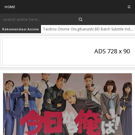
HOME
☰
Taishou Otome Otogibanashi BD Batch Subtitle Indonesia
Rekomendasi Anime
ADS 728 x 90