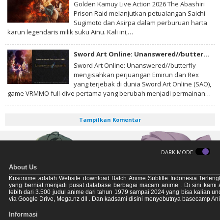
Golden Kamuy Live Action 2026 The Abashiri
Prison Raid melanjutkan petualangan Saichi
Sugimoto dan Asirpa dalam perburuan harta
karun legendaris milik suku Ainu. Kali ini,…
Sword Art Online: Unanswered//butterfly Subtitle Indonesia
Sword Art Online: Unanswered//butterfly
mengisahkan perjuangan Emirun dan Rex
yang terjebak di dunia Sword Art Online (SAO),
game VRMMO full-dive pertama yang berubah menjadi permainan…
Tampilkan Komentar
DARK MODE
About Us
Kusonime adalah Website download Batch Anime Subtitle Indonesia Terleng
yang berniat menjadi pusat database berbagai macam anime . Di sini kami
lebih dari 3.500 judul anime dari tahun 1979 sampai 2024 yang bisa kalian u
via Google Drive, Mega.nz dll . Dan kadsami disini menyebutnya basecamp An
Informasi