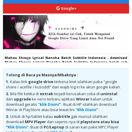
Google+
Mahou Shoujo Lyrical Nanoha Batch Subtitle Indonesia , download
Mahou Shoujo Lyrical Nanoha Batch Subtitle Indonesia batch sub
indo, download Mahou Shoujo Lyrical Nanoha Batch Subtitle
Indonesia komplit , download Mahou Shoujo Lyrical Nanoha Batch
Tolong di Baca ya Masnya/Mbaknya :
Subtitle Indonesia google drive, Mahou Shoujo Lyrical Nanoha Batch
Subtitle Indonesia batch subtitle indonesia, Mahou Shoujo Lyrical
1.
Kalau link
google drive
terkena limit silahkan paka "google
Nanoha Batch Subtitle Indonesia batch mp4, Mahou Shoujo Lyrical
share / acefile / kusoddl" dan wajib log in ke akun google kalian.
Nanoha Batch Subtitle Indonesia bd, Mahou Shoujo Lyrical Nanoha
Batch Subtitle Indonesia kurogaze, Mahou Shoujo Lyrical Nanoha
2.
Bila file ketika di
extrak
terjadi kerusakan coba di
uninstal
Batch Subtitle Indonesia anibatch, Mahou Shoujo Lyrical Nanoha
dan
upgrade
ke versi terbaru aplikasi
Winrar
kalian untuk
Batch Subtitle Indonesia animeindo, Mahou Shoujo Lyrical Nanoha
download geratis "
klik Disini
"
. Buat di HP silahkan download
Batch Subtitle Indonesia samehadaku , donwload anime Mahou
Winrar di PlayStore atau bisa lewat lini "
Klik Disini
"
.
Shoujo Lyrical Nanoha Batch Subtitle Indonesia batch , donwload
Mahou Shoujo Lyrical Nanoha Batch Subtitle Indonesia sub indo,
3.
Untuk di hp/tablet kalau
subtitle
gak muncul silahkan
download Mahou Shoujo Lyrical Nanoha Batch Subtitle Indonesia
download
MPV Player
dan sejenis nya di
playstore
atau bisa
batch google drive, download Mahou Shoujo Lyrical Nanoha Batch
"
Klik Disini
". Buat di
PC/Leptop
di saran kan pake MPC Player
Subtitle Indonesia batch Mega , donwload Mahou Shoujo Lyrical