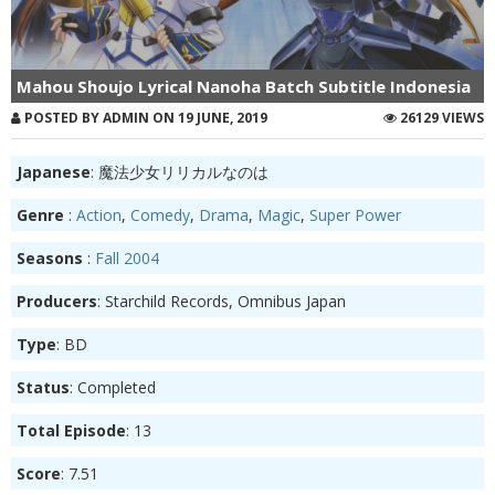
Mahou Shoujo Lyrical Nanoha Batch Subtitle Indonesia
POSTED BY ADMIN ON 19 JUNE, 2019
26129 VIEWS
Japanese
: 魔法少女リリカルなのは
Genre
:
Action
,
Comedy
,
Drama
,
Magic
,
Super Power
Seasons
:
Fall 2004
Producers
: Starchild Records, Omnibus Japan
Type
: BD
Status
: Completed
Total Episode
: 13
Score
: 7.51