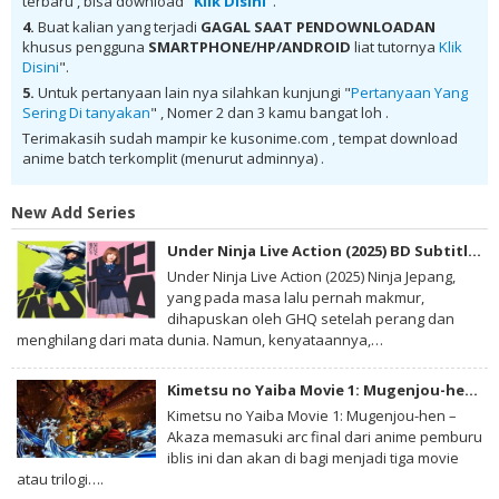
terbaru , bisa download "
Klik Disini
"
.
Nanoha Batch Subtitle Indonesia MKV 480P , donwload Mahou Shoujo
Lyrical Nanoha Batch Subtitle Indonesia MKV 720P , donwload Mahou
4.
Buat kalian yang terjadi
GAGAL SAAT PENDOWNLOADAN
Shoujo Lyrical Nanoha Batch Subtitle Indonesia , donwload Mahou
khusus pengguna
SMARTPHONE/HP/ANDROID
liat tutornya
Klik
Shoujo Lyrical Nanoha Batch Subtitle Indonesia anime batch,
Disini
".
donwload Mahou Shoujo Lyrical Nanoha Batch Subtitle Indonesia sub
indo, donwload Mahou Shoujo Lyrical Nanoha Batch Subtitle
5.
Untuk pertanyaan lain nya silahkan kunjungi "
Pertanyaan Yang
Indonesia , donwload Mahou Shoujo Lyrical Nanoha Batch Subtitle
Sering Di tanyakan
" , Nomer 2 dan 3 kamu bangat loh .
Indonesia batch sub indo , download anime Mahou Shoujo Lyrical
Nanoha Batch Subtitle Indonesia , anime Mahou Shoujo Lyrical
Terimakasih sudah mampir ke kusonime.com , tempat download
Nanoha Batch Subtitle Indonesia , download anime mp4 , mkv , 3gp
anime batch terkomplit (menurut adminnya) .
sub indo , download anime sub indo , download anime sub indo
Mahou Shoujo Lyrical Nanoha Batch Subtitle Indonesia
New Add Series
Under Ninja Live Action (2025) BD Subtitle Indonesia
Under Ninja Live Action (2025) Ninja Jepang,
yang pada masa lalu pernah makmur,
dihapuskan oleh GHQ setelah perang dan
menghilang dari mata dunia. Namun, kenyataannya,…
Kimetsu no Yaiba Movie 1: Mugenjou-hen – Akaza Sairai BD Subtitle Indonesia
Kimetsu no Yaiba Movie 1: Mugenjou-hen –
Akaza memasuki arc final dari anime pemburu
iblis ini dan akan di bagi menjadi tiga movie
atau trilogi….