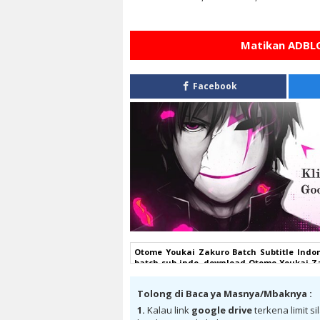
Matikan ADBLO
Facebook
Otome Youkai Zakuro Batch Subtitle Indo
batch sub indo, download Otome Youkai Za
Zakuro Batch Subtitle Indonesia google dr
indonesia, Otome Youkai Zakuro Batch Sub
Tolong di Baca ya Masnya/Mbaknya :
Indonesia bd, Otome Youkai Zakuro Batch S
Indonesia anibatch, Otome Youkai Zakuro 
1.
Kalau link
google drive
terkena limit s
Subtitle Indonesia samehadaku , donwloa