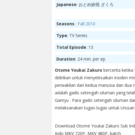
Japanese
: おとめ妖怪 ざくろ
Seasons
:
Fall 2010
Type
: TV Series
Total Episode
: 13
Duration
: 24 min. per ep.
Otome Youkai Zakuro
bercerita ketika
didirikan untuk menyelesaikan insiden mist
perwakilan dari kedua manusia dan dua r
adalah gadis setengah siluman yang tela
Ganryu . Para gadis setengah siluman d
melaksanakan tugas-tugas untuk Urusan 
Download Otome Youkai Zakuro Sub Ind
Indo MKV 720P, MKV 480P, batch