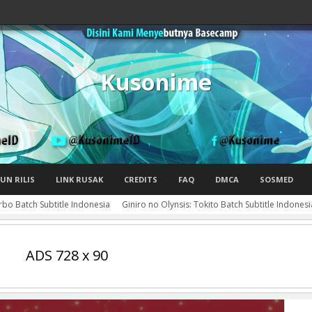
Kusonime
UN RILIS
LINK RUSAK
CREDITS
FAQ
DMCA
SOSMED
rbo Batch Subtitle Indonesia
Giniro no Olynsis: Tokito Batch Subtitle Indonesi
ADS 728 x 90