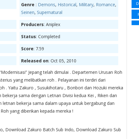
D
Genre
:
Demons
,
Historical
,
Military
,
Romance
,
Sp
Seinen
,
Supernatural
Su
Producers
: Aniplex
Su
Status
: Completed
Su
Ma
Score
: 7.59
Wi
Released on
: Oct 05, 2010
Wi
 “Modernisasi” Jepang telah dimulai . Departemen Urusan Roh
erius yang melibatkan roh . Pelayanan ini terdiri dari
oh . Yaitu Zakuro , Susukihotaru , Bonbori dan Hozuki mereka
h bekerja sama dengan Letnan Divisi kedua Kei , Riken dan
S
an letnan bekerja sama dalam upaya untuk bergabung dan
Roh yang diberikan kepada mereka !
Sl
Sup
o, Download Zakuro Batch Sub Indo, Download Zakuro Sub