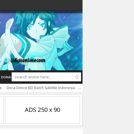
DONASI
a
Deca-Dence BD Batch Subtitle Indonesia
Toaru Hikuushi e no Koiuta BD B
ADS 250 x 90