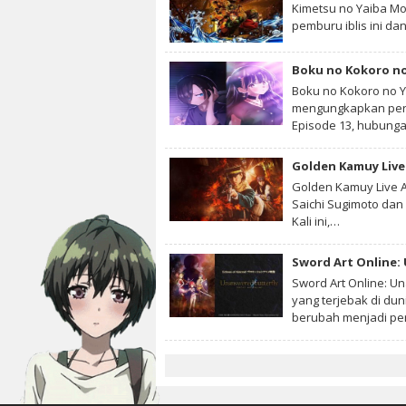
Kimetsu no Yaiba Mo
pemburu iblis ini dan
Boku no Kokoro no
Boku no Kokoro no Y
mengungkapkan pera
Episode 13, hubun
Golden Kamuy Live 
Golden Kamuy Live A
Saichi Sugimoto dan 
Kali ini,…
Sword Art Online:
Sword Art Online: U
yang terjebak di du
berubah menjadi p