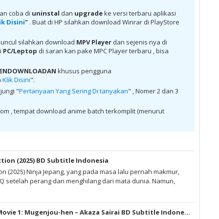
itle Indonesia sub indo, download Otome Youkai Zakuro Batch
wnload Otome Youkai Zakuro Batch Subtitle Indonesia batch Mega ,
kan coba di
uninstal
dan
upgrade
ke versi terbaru aplikasi
itle Indonesia MKV 480P , donwload Otome Youkai Zakuro Batch
ik Disini
"
. Buat di HP silahkan download Winrar di PlayStore
Otome Youkai Zakuro Batch Subtitle Indonesia , donwload Otome
a anime batch, donwload Otome Youkai Zakuro Batch Subtitle
kai Zakuro Batch Subtitle Indonesia , donwload Otome Youkai
uncul silahkan download
MPV Player
dan sejenis nya di
ub indo , download anime Otome Youkai Zakuro Batch Subtitle
di
PC/Leptop
di saran kan pake MPC Player terbaru , bisa
h Subtitle Indonesia , download anime mp4 , mkv , 3gp sub indo ,
 sub indo Otome Youkai Zakuro Batch Subtitle Indonesia
 PENDOWNLOADAN
khusus pengguna
a
Klik Disini
".
jungi "
Pertanyaan Yang Sering Di tanyakan
" , Nomer 2 dan 3
om , tempat download anime batch terkomplit (menurut
ction (2025) BD Subtitle Indonesia
ion (2025) Ninja Jepang, yang pada masa lalu pernah makmur,
 setelah perang dan menghilang dari mata dunia. Namun,
Kimetsu no Yaiba Movie 1: Mugenjou-hen – Akaza Sairai BD Subtitle Indonesia