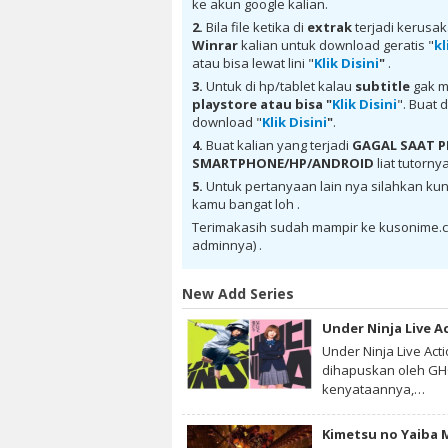
ke akun google kalian.
donwload Otome Youkai Zakuro Batch Subt
Subtitle Indonesia batch google drive, do
2.
Bila file ketika di
extrak
terjadi kerusa
donwload Otome Youkai Zakuro Batch Subt
Winrar
kalian untuk download geratis "
kl
Subtitle Indonesia MKV 720P , donwload 
atau bisa lewat lini "
Klik Disini
"
.
Youkai Zakuro Batch Subtitle Indonesi
Indonesia sub indo, donwload Otome You
3.
Untuk di hp/tablet kalau
subtitle
gak m
Zakuro Batch Subtitle Indonesia batch s
playstore
atau bisa "
Klik Disini
". Buat 
Indonesia , anime Otome Youkai Zakuro Batc
download "
Klik Disini
"
.
download anime sub indo , download anime
4.
Buat kalian yang terjadi
GAGAL SAAT
SMARTPHONE/HP/ANDROID
liat tutorny
5.
Untuk pertanyaan lain nya silahkan kun
kamu bangat loh .
Terimakasih sudah mampir ke kusonime.c
adminnya) .
New Add Series
Under Ninja Live A
Under Ninja Live Act
dihapuskan oleh GHQ
kenyataannya,…