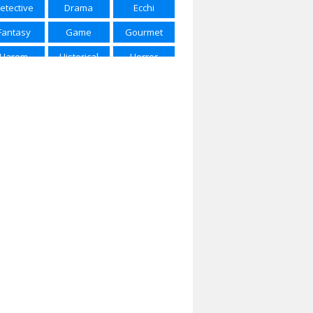
etective
Drama
Ecchi
ring 2025
Spring 2026
Summer 2015
Fantasy
Game
Gourmet
mmer 2016
Summer 2017
Summer 2018
Harem
Historical
Horror
mmer 2022
Summer 2023
Summer 2024
Josei
Kids
Magic
mmer 2025
Winter 2017
Winter 2018
rtial Arts
Mecha
Military
nter 2020
Winter 2021
Winter 2023
Music
Mystery
Parody
nter 2024
Winter 2025
Winter 2026
Police
Psychological
Romance
Samurai
School
Sci-Fi
Seinen
Shojou
Shoujo
houjo Ai
Shounen
Shounen Ai
ice of Life
Space
Sports
ernatural
Super Power
Thriller
Vampire
Yaoi
Yuri