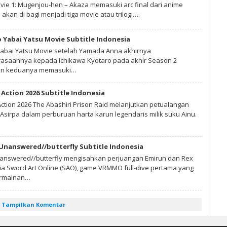
vie 1: Mugenjou-hen – Akaza memasuki arc final dari anime
 akan di bagi menjadi tiga movie atau trilogi….
 Yabai Yatsu Movie Subtitle Indonesia
abai Yatsu Movie setelah Yamada Anna akhirnya
saannya kepada Ichikawa Kyotaro pada akhir Season 2
gan keduanya memasuki…
Action 2026 Subtitle Indonesia
ction 2026 The Abashiri Prison Raid melanjutkan petualangan
Asirpa dalam perburuan harta karun legendaris milik suku Ainu.
 Unanswered//butterfly Subtitle Indonesia
nanswered//butterfly mengisahkan perjuangan Emirun dan Rex
nia Sword Art Online (SAO), game VRMMO full-dive pertama yang
ermainan…
Tampilkan Komentar