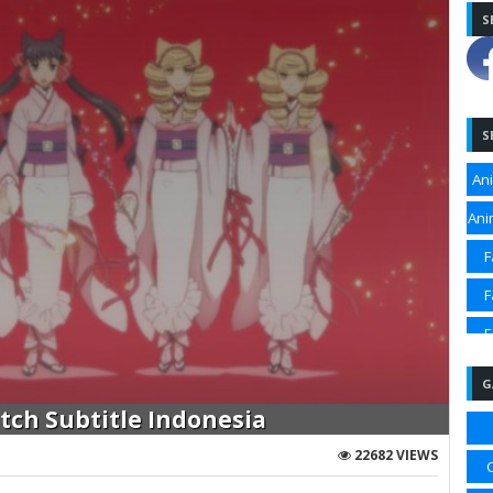
S
S
An
Ani
F
F
F
F
G
Sp
ch Subtitle Indonesia
Sp
22682 VIEWS
Sp