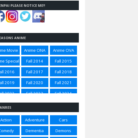
ENPAI PLEASE NOTICE ME!!
EASONS ANIME
ime Movie
Anime ONA
Anime OVA
me Special
Fall 2014
Fall 2015
all 2016
Fall 2017
Fall 2018
all 2019
Fall 2020
Fall 2021
all 2022
Fall 2023
Fall 2024
all 2025
Spring 2012
Spring 2014
ANRES
ring 2015
Spring 2016
Spring 2017
Action
Adventure
Cars
ring 2018
Spring 2020
Spring 2021
Comedy
Dementia
Demons
ring 2022
Spring 2023
Spring 2024