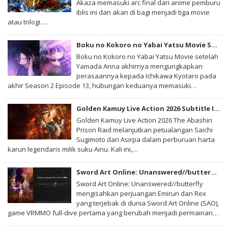
Akaza memasuki arc final dari anime pemburu
iblis ini dan akan di bagi menjadi tiga movie
atau trilogi….
Boku no Kokoro no Yabai Yatsu Movie Subtitle Indonesia
Boku no Kokoro no Yabai Yatsu Movie setelah
Yamada Anna akhirnya mengungkapkan
perasaannya kepada Ichikawa Kyotaro pada
akhir Season 2 Episode 13, hubungan keduanya memasuki…
Golden Kamuy Live Action 2026 Subtitle Indonesia
Golden Kamuy Live Action 2026 The Abashiri
Prison Raid melanjutkan petualangan Saichi
Sugimoto dan Asirpa dalam perburuan harta
karun legendaris milik suku Ainu. Kali ini,…
Sword Art Online: Unanswered//butterfly Subtitle Indonesia
Sword Art Online: Unanswered//butterfly
mengisahkan perjuangan Emirun dan Rex
yang terjebak di dunia Sword Art Online (SAO),
game VRMMO full-dive pertama yang berubah menjadi permainan…