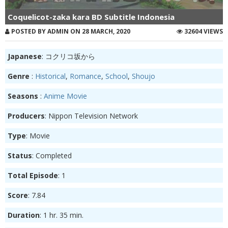
Coquelicot-zaka kara BD Subtitle Indonesia
POSTED BY ADMIN ON 28 MARCH, 2020
32604 VIEWS
Japanese
: コクリコ坂から
Genre
:
Historical
,
Romance
,
School
,
Shoujo
Seasons
:
Anime Movie
Producers
: Nippon Television Network
Type
: Movie
Status
: Completed
Total Episode
: 1
Score
: 7.84
Duration
: 1 hr. 35 min.