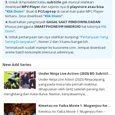
download Coquelicot-zaka kara BD Subtitle Indonesia batch Mega ,
3.
Untuk di hp/tablet kalau
subtitle
gak muncul silahkan
donwload Coquelicot-zaka kara BD Subtitle Indonesia MKV 480P ,
download
MPV Player
dan sejenis nya di
playstore
atau bisa
donwload Coquelicot-zaka kara BD Subtitle Indonesia MKV 720P ,
"
Klik Disini
". Buat di
PC/Leptop
di saran kan pake MPC Player
donwload Coquelicot-zaka kara BD Subtitle Indonesia , donwload
terbaru , bisa download "
Klik Disini
"
.
Coquelicot-zaka kara BD Subtitle Indonesia anime batch, donwload
Coquelicot-zaka kara BD Subtitle Indonesia sub indo, donwload
4.
Buat kalian yang terjadi
GAGAL SAAT PENDOWNLOADAN
Coquelicot-zaka kara BD Subtitle Indonesia , donwload Coquelicot-
khusus pengguna
SMARTPHONE/HP/ANDROID
liat tutornya
Klik
zaka kara BD Subtitle Indonesia batch sub indo , download anime
Disini
".
Coquelicot-zaka kara BD Subtitle Indonesia , anime Coquelicot-zaka
kara BD Subtitle Indonesia , download anime mp4 , mkv , 3gp sub indo
5.
Untuk pertanyaan lain nya silahkan kunjungi "
Pertanyaan Yang
, download anime sub indo , download anime sub indo Coquelicot-
Sering Di tanyakan
" , Nomer 2 dan 3 kamu bangat loh .
zaka kara BD Subtitle Indonesia
Terimakasih sudah mampir ke kusonime.com , tempat download
anime batch terkomplit (menurut adminnya) .
New Add Series
Under Ninja Live Action (2025) BD Subtitle Indonesia
Under Ninja Live Action (2025) Ninja Jepang,
yang pada masa lalu pernah makmur,
dihapuskan oleh GHQ setelah perang dan
menghilang dari mata dunia. Namun, kenyataannya,…
Kimetsu no Yaiba Movie 1: Mugenjou-hen – Akaza Sairai BD Subtitle Indonesia
Kimetsu no Yaiba Movie 1: Mugenjou-hen –