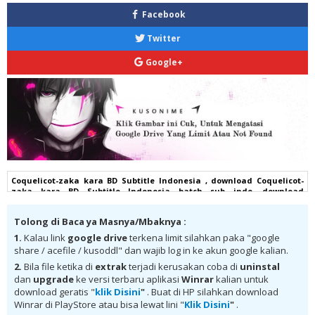
Facebook
Twitter
Google+
Coquelicot-zaka kara BD Subtitle Indonesia , download Coquelicot-
zaka kara BD Subtitle Indonesia batch sub indo, download
Coquelicot-zaka kara BD Subtitle Indonesia komplit , download
Coquelicot-zaka kara BD Subtitle Indonesia google drive, Coquelicot-
Tolong di Baca ya Masnya/Mbaknya :
zaka kara BD Subtitle Indonesia batch subtitle indonesia, Coquelicot-
zaka kara BD Subtitle Indonesia batch mp4, Coquelicot-zaka kara BD
1.
Kalau link
google drive
terkena limit silahkan paka "google
Subtitle Indonesia bd, Coquelicot-zaka kara BD Subtitle Indonesia
share / acefile / kusoddl" dan wajib log in ke akun google kalian.
kurogaze, Coquelicot-zaka kara BD Subtitle Indonesia anibatch,
Coquelicot-zaka kara BD Subtitle Indonesia animeindo, Coquelicot-
2.
Bila file ketika di
extrak
terjadi kerusakan coba di
uninstal
zaka kara BD Subtitle Indonesia samehadaku , donwload anime
dan
upgrade
ke versi terbaru aplikasi
Winrar
kalian untuk
Coquelicot-zaka kara BD Subtitle Indonesia batch , donwload
download geratis "
klik Disini
"
. Buat di HP silahkan download
Coquelicot-zaka kara BD Subtitle Indonesia sub indo, download
Winrar di PlayStore atau bisa lewat lini "
Klik Disini
"
.
Coquelicot-zaka kara BD Subtitle Indonesia batch google drive,