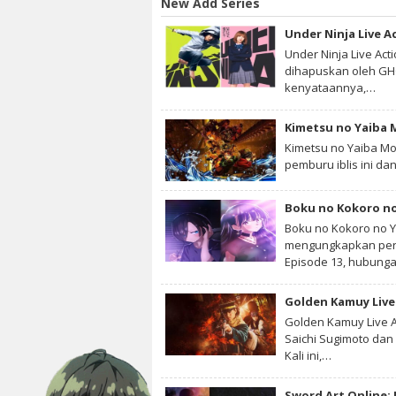
New Add Series
Under Ninja Live A
Under Ninja Live Act
dihapuskan oleh GHQ
kenyataannya,…
Kimetsu no Yaiba Mo
pemburu iblis ini dan
Boku no Kokoro no
Boku no Kokoro no Y
mengungkapkan pera
Episode 13, hubun
Golden Kamuy Live 
Golden Kamuy Live A
Saichi Sugimoto dan 
Kali ini,…
Sword Art Online: