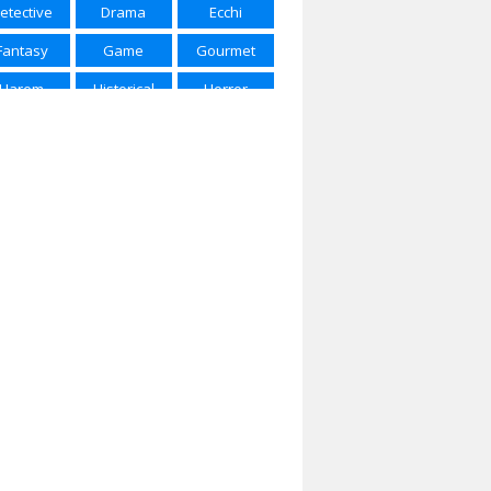
etective
Drama
Ecchi
ring 2025
Spring 2026
Summer 2015
Fantasy
Game
Gourmet
mmer 2016
Summer 2017
Summer 2018
Harem
Historical
Horror
mmer 2022
Summer 2023
Summer 2024
Josei
Kids
Magic
mmer 2025
Winter 2017
Winter 2018
rtial Arts
Mecha
Military
nter 2020
Winter 2021
Winter 2023
Music
Mystery
Parody
nter 2024
Winter 2025
Winter 2026
Police
Psychological
Romance
Samurai
School
Sci-Fi
Seinen
Shojou
Shoujo
houjo Ai
Shounen
Shounen Ai
ice of Life
Space
Sports
ernatural
Super Power
Thriller
Vampire
Yaoi
Yuri