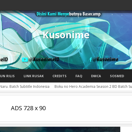
Kusonime
UN RILIS
LINK RUSAK
CREDITS
FAQ
DMCA
SOSMED
Naru. Batch Subtitle Indonesia
Boku no Hero Academia Season 2 BD Batch Sub
ADS 728 x 90