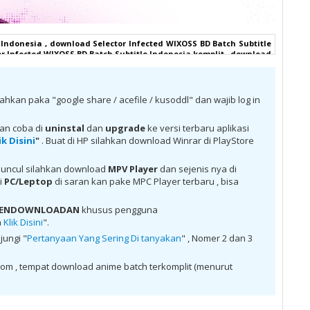
 Indonesia , download Selector Infected WIXOSS BD Batch Subtitle
r Infected WIXOSS BD Batch Subtitle Indonesia komplit , download
Indonesia google drive, Selector Infected WIXOSS BD Batch Subtitle
r Infected WIXOSS BD Batch Subtitle Indonesia batch mp4, Selector
esia bd, Selector Infected WIXOSS BD Batch Subtitle Indonesia
h Subtitle Indonesia anibatch, Selector Infected WIXOSS BD Batch
ilahkan paka "google share / acefile / kusoddl" dan wajib log in
fected WIXOSS BD Batch Subtitle Indonesia samehadaku , donwload
ubtitle Indonesia batch , donwload Selector Infected WIXOSS BD
oad Selector Infected WIXOSS BD Batch Subtitle Indonesia batch
kan coba di
uninstal
dan
upgrade
ke versi terbaru aplikasi
IXOSS BD Batch Subtitle Indonesia batch Mega , donwload Selector
ik Disini
"
. Buat di HP silahkan download Winrar di PlayStore
a MKV 480P , donwload Selector Infected WIXOSS BD Batch Subtitle
nfected WIXOSS BD Batch Subtitle Indonesia , donwload Selector
esia anime batch, donwload Selector Infected WIXOSS BD Batch
uncul silahkan download
MPV Player
dan sejenis nya di
lector Infected WIXOSS BD Batch Subtitle Indonesia , donwload
di
PC/Leptop
di saran kan pake MPC Player terbaru , bisa
le Indonesia batch sub indo , download anime Selector Infected
 Selector Infected WIXOSS BD Batch Subtitle Indonesia , download
 PENDOWNLOADAN
khusus pengguna
ad anime sub indo , download anime sub indo Selector Infected
a
Klik Disini
".
jungi "
Pertanyaan Yang Sering Di tanyakan
" , Nomer 2 dan 3
om , tempat download anime batch terkomplit (menurut