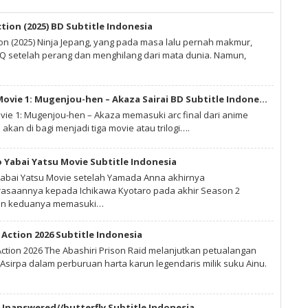
ction (2025) BD Subtitle Indonesia
ion (2025) Ninja Jepang, yang pada masa lalu pernah makmur,
 setelah perang dan menghilang dari mata dunia. Namun,
Kimetsu no Yaiba Movie 1: Mugenjou-hen – Akaza Sairai BD Subtitle Indonesia
vie 1: Mugenjou-hen – Akaza memasuki arc final dari anime
 akan di bagi menjadi tiga movie atau trilogi….
 Yabai Yatsu Movie Subtitle Indonesia
abai Yatsu Movie setelah Yamada Anna akhirnya
saannya kepada Ichikawa Kyotaro pada akhir Season 2
gan keduanya memasuki…
Action 2026 Subtitle Indonesia
ction 2026 The Abashiri Prison Raid melanjutkan petualangan
Asirpa dalam perburuan harta karun legendaris milik suku Ainu.
 Unanswered//butterfly Subtitle Indonesia