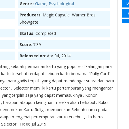
D
Genre
:
Game
,
Psychological
Sp
Producers
: Magic Capsule, Warner Bros.,
Su
Showgate
Su
Status
: Completed
Su
Ma
Score
: 7.39
Wi
Released on
: Apr 04, 2014
Wi
ntang sebuah permainan kartu yang populer dikalangan para
 kartu tersebut terdapat sebuah kartu bernama ”Rulig Card”
anya para gadis terpilih yang dapat mendengar suara dari para
Selector , Selector memiliki kartu pertempuran yang mengantar
S
 yang terpilih saja yang dapat memasukinya . Konon
, harapan ataupun keinginan mereka akan terkabul . Ruko
Sl
 menemukan Kartu Rulig , memberikan Sebuah nama pada
Sup
a-apa mengenai pertempuran kartu tersebut , dia harus
elector . Fix 06 Jul 2019