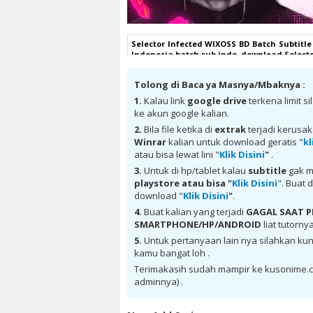
Selector Infected WIXOSS BD Batch Subtitle
Indonesia batch sub indo, download Selecto
Selector Infected WIXOSS BD Batch Subtitle 
Indonesia batch subtitle indonesia, Selecto
Tolong di Baca ya Masnya/Mbaknya :
Infected WIXOSS BD Batch Subtitle Indon
kurogaze, Selector Infected WIXOSS BD Batc
1.
Kalau link
google drive
terkena limit s
Subtitle Indonesia animeindo, Selector In
ke akun google kalian.
anime Selector Infected WIXOSS BD Batch S
Batch Subtitle Indonesia sub indo, downl
2.
Bila file ketika di
extrak
terjadi kerusa
google drive, download Selector Infected W
Winrar
kalian untuk download geratis "
kl
Infected WIXOSS BD Batch Subtitle Indonesi
atau bisa lewat lini "
Klik Disini
"
.
Indonesia MKV 720P , donwload Selector I
Infected WIXOSS BD Batch Subtitle Indon
3.
Untuk di hp/tablet kalau
subtitle
gak m
Subtitle Indonesia sub indo, donwload Se
playstore
atau bisa "
Klik Disini
". Buat 
Selector Infected WIXOSS BD Batch Subtit
download "
Klik Disini
"
.
WIXOSS BD Batch Subtitle Indonesia , anime
4.
Buat kalian yang terjadi
GAGAL SAAT
anime mp4 , mkv , 3gp sub indo , downlo
WIXOSS BD Batch Subtitle Indonesia
SMARTPHONE/HP/ANDROID
liat tutorny
5.
Untuk pertanyaan lain nya silahkan kun
kamu bangat loh .
Terimakasih sudah mampir ke kusonime.c
adminnya) .