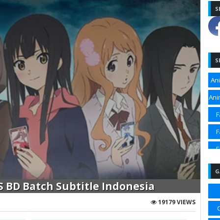
S
S
An
Ani
F
F
F
F
G
Sp
S BD Batch Subtitle Indonesia
Sp
19179 VIEWS
Sp