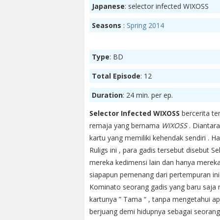
Japanese
: selector infected WIXOSS
Seasons
:
Spring 2014
Type
: BD
Total Episode
: 12
Duration
: 24 min. per ep.
Selector Infected WIXOSS
bercerita te
remaja yang bernama
WIXOSS
. Diantara
kartu yang memiliki kehendak sendiri . H
Ruligs ini , para gadis tersebut disebut 
mereka kedimensi lain dan hanya mereka
siapapun pemenang dari pertempuran ini 
Kominato seorang gadis yang baru saja
kartunya ” Tama “ , tanpa mengetahui ap
berjuang demi hidupnya sebagai seorang S