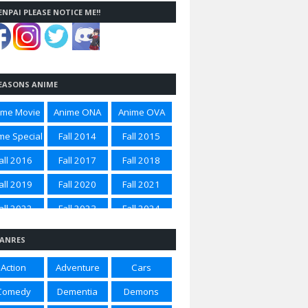
ENPAI PLEASE NOTICE ME!!
EASONS ANIME
ime Movie
Anime ONA
Anime OVA
me Special
Fall 2014
Fall 2015
all 2016
Fall 2017
Fall 2018
all 2019
Fall 2020
Fall 2021
all 2022
Fall 2023
Fall 2024
all 2025
Spring 2012
Spring 2014
ANRES
ring 2015
Spring 2016
Spring 2017
Action
Adventure
Cars
ring 2018
Spring 2020
Spring 2021
Comedy
Dementia
Demons
ring 2022
Spring 2023
Spring 2024