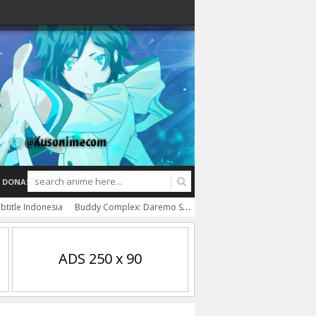
DONASI
title Indonesia
Buddy Complex: Daremo Shiranai Ashita e BD Batch Subtitle Indonesia
ADS 250 x 90