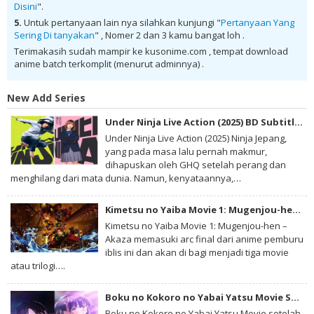
Disini
".
Indonesia , download anime mp4 , mkv , 3gp sub indo , download
anime sub indo , download anime sub indo Sengoku Youko Batch
5.
Untuk pertanyaan lain nya silahkan kunjungi "
Pertanyaan Yang
Subtitle Indonesia
Sering Di tanyakan
" , Nomer 2 dan 3 kamu bangat loh .
Terimakasih sudah mampir ke kusonime.com , tempat download
anime batch terkomplit (menurut adminnya) .
New Add Series
Under Ninja Live Action (2025) BD Subtitle Indonesia
Under Ninja Live Action (2025) Ninja Jepang,
yang pada masa lalu pernah makmur,
dihapuskan oleh GHQ setelah perang dan
menghilang dari mata dunia. Namun, kenyataannya,…
Kimetsu no Yaiba Movie 1: Mugenjou-hen – Akaza Sairai BD Subtitle Indonesia
Kimetsu no Yaiba Movie 1: Mugenjou-hen –
Akaza memasuki arc final dari anime pemburu
iblis ini dan akan di bagi menjadi tiga movie
atau trilogi….
Boku no Kokoro no Yabai Yatsu Movie Subtitle Indonesia
Boku no Kokoro no Yabai Yatsu Movie setelah