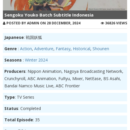
Sengoku Youko Batch Subtitle Indonesia
POSTED BY ADMIN ON 28 DECEMBER, 2024
36826 VIEWS
Japanese
: 戦国妖狐
Genre
:
Action
,
Adventure
,
Fantasy
,
Historical
,
Shounen
Seasons
:
Winter 2024
Producers
: Nippon Animation, Nagoya Broadcasting Network,
Crunchyroll, ABC Animation, FuRyu, Mixer, NetEase, BS Asahi,
Bandai Namco Music Live, ABC Frontier
Type
: TV Series
Status
: Completed
Total Episode
: 35