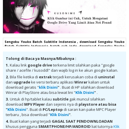
Sengoku Youko Batch Subtitle Indonesia , download Sengoku Youko
Batch Subtitle Indonesia batch sub indo, download Sengoku Youko
Batch Subtitle Indonesia komplit , download Sengoku Youko Batch
Subtitle Indonesia google drive, Sengoku Youko Batch Subtitle
Tolong di Baca ya Masnya/Mbaknya :
Indonesia batch subtitle indonesia, Sengoku Youko Batch Subtitle
Indonesia batch mp4, Sengoku Youko Batch Subtitle Indonesia bd,
1.
Kalau link
google drive
terkena limit silahkan paka "google
Sengoku Youko Batch Subtitle Indonesia kurogaze, Sengoku Youko
share / acefile / kusoddl" dan wajib log in ke akun google kalian.
Batch Subtitle Indonesia anibatch, Sengoku Youko Batch Subtitle
Indonesia animeindo, Sengoku Youko Batch Subtitle Indonesia
2.
Bila file ketika di
extrak
terjadi kerusakan coba di
uninstal
samehadaku , donwload anime Sengoku Youko Batch Subtitle
dan
upgrade
ke versi terbaru aplikasi
Winrar
kalian untuk
Indonesia batch , donwload Sengoku Youko Batch Subtitle Indonesia
download geratis "
klik Disini
"
. Buat di HP silahkan download
sub indo, download Sengoku Youko Batch Subtitle Indonesia batch
Winrar di PlayStore atau bisa lewat lini "
Klik Disini
"
.
google drive, download Sengoku Youko Batch Subtitle Indonesia
batch Mega , donwload Sengoku Youko Batch Subtitle Indonesia MKV
3.
Untuk di hp/tablet kalau
subtitle
gak muncul silahkan
480P , donwload Sengoku Youko Batch Subtitle Indonesia MKV 720P ,
download
MPV Player
dan sejenis nya di
playstore
atau bisa
donwload Sengoku Youko Batch Subtitle Indonesia , donwload
"
Klik Disini
". Buat di
PC/Leptop
di saran kan pake MPC Player
Sengoku Youko Batch Subtitle Indonesia anime batch, donwload
terbaru , bisa download "
Klik Disini
"
.
Sengoku Youko Batch Subtitle Indonesia sub indo, donwload Sengoku
Youko Batch Subtitle Indonesia , donwload Sengoku Youko Batch
4.
Buat kalian yang terjadi
GAGAL SAAT PENDOWNLOADAN
Subtitle Indonesia batch sub indo , download anime Sengoku Youko
khusus pengguna
SMARTPHONE/HP/ANDROID
liat tutornya
Klik
Batch Subtitle Indonesia , anime Sengoku Youko Batch Subtitle