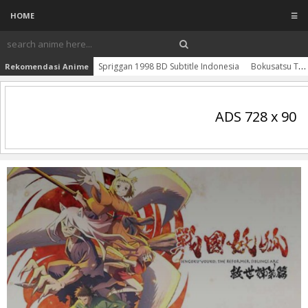
HOME
☰
Spriggan 1998 BD Subtitle Indonesia
Bokusatsu Tenshi Dokuro-chan Batch Subtitle Indonesia
Rekomendasi Anime
ADS 728 x 90