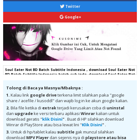
Twitter
Google+
Soul Eater Not BD Batch Subtitle Indonesia , download Soul Eater Not
BD Batch Subtitle Indonesia batch sub indo, download Soul Eater Not
BD Batch Subtitle Indonesia komplit , download Soul Eater Not BD
Batch Subtitle Indonesia google drive, Soul Eater Not BD Batch
Tolong di Baca ya Masnya/Mbaknya :
Subtitle Indonesia batch subtitle indonesia, Soul Eater Not BD Batch
Subtitle Indonesia batch mp4, Soul Eater Not BD Batch Subtitle
1.
Kalau link
google drive
terkena limit silahkan paka "google
Indonesia bd, Soul Eater Not BD Batch Subtitle Indonesia kurogaze,
share / acefile / kusoddl" dan wajib log in ke akun google kalian.
Soul Eater Not BD Batch Subtitle Indonesia anibatch, Soul Eater Not
BD Batch Subtitle Indonesia animeindo, Soul Eater Not BD Batch
2.
Bila file ketika di
extrak
terjadi kerusakan coba di
uninstal
Subtitle Indonesia samehadaku , donwload anime Soul Eater Not BD
dan
upgrade
ke versi terbaru aplikasi
Winrar
kalian untuk
Batch Subtitle Indonesia batch , donwload Soul Eater Not BD Batch
download geratis "
klik Disini
"
. Buat di HP silahkan download
Subtitle Indonesia sub indo, download Soul Eater Not BD Batch
Winrar di PlayStore atau bisa lewat lini "
Klik Disini
"
.
Subtitle Indonesia batch google drive, download Soul Eater Not BD
Batch Subtitle Indonesia batch Mega , donwload Soul Eater Not BD
3.
Untuk di hp/tablet kalau
subtitle
gak muncul silahkan
Batch Subtitle Indonesia MKV 480P , donwload Soul Eater Not BD Batch
download
MPV Player
dan sejenis nya di
playstore
atau bisa
Subtitle Indonesia MKV 720P , donwload Soul Eater Not BD Batch