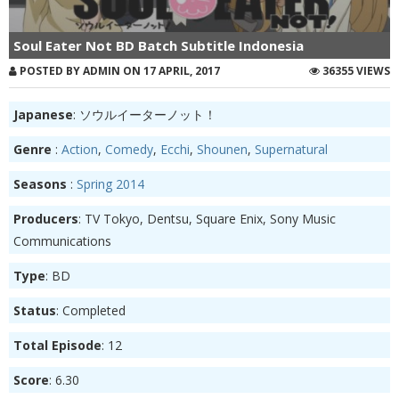
Soul Eater Not BD Batch Subtitle Indonesia
POSTED BY ADMIN ON 17 APRIL, 2017
36355 VIEWS
Japanese
: ソウルイーターノット！
Genre
:
Action
,
Comedy
,
Ecchi
,
Shounen
,
Supernatural
Seasons
:
Spring 2014
Producers
: TV Tokyo, Dentsu, Square Enix, Sony Music
Communications
Type
: BD
Status
: Completed
Total Episode
: 12
Score
: 6.30