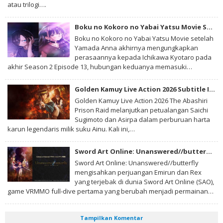
atau trilogi….
Boku no Kokoro no Yabai Yatsu Movie Subtitle Indonesia
Boku no Kokoro no Yabai Yatsu Movie setelah
Yamada Anna akhirnya mengungkapkan
perasaannya kepada Ichikawa Kyotaro pada
akhir Season 2 Episode 13, hubungan keduanya memasuki…
Golden Kamuy Live Action 2026 Subtitle Indonesia
Golden Kamuy Live Action 2026 The Abashiri
Prison Raid melanjutkan petualangan Saichi
Sugimoto dan Asirpa dalam perburuan harta
karun legendaris milik suku Ainu. Kali ini,…
Sword Art Online: Unanswered//butterfly Subtitle Indonesia
Sword Art Online: Unanswered//butterfly
mengisahkan perjuangan Emirun dan Rex
yang terjebak di dunia Sword Art Online (SAO),
game VRMMO full-dive pertama yang berubah menjadi permainan…
Tampilkan Komentar