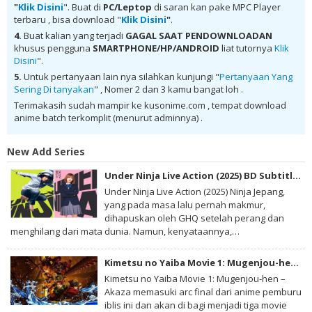
"
Klik Disini
". Buat di
PC/Leptop
di saran kan pake MPC Player
Subtitle Indonesia , donwload Soul Eater Not BD Batch Subtitle
terbaru , bisa download "
Klik Disini
"
.
Indonesia anime batch, donwload Soul Eater Not BD Batch Subtitle
Indonesia sub indo, donwload Soul Eater Not BD Batch Subtitle
4.
Buat kalian yang terjadi
GAGAL SAAT PENDOWNLOADAN
Indonesia , donwload Soul Eater Not BD Batch Subtitle Indonesia
khusus pengguna
SMARTPHONE/HP/ANDROID
liat tutornya
Klik
batch sub indo , download anime Soul Eater Not BD Batch Subtitle
Disini
".
Indonesia , anime Soul Eater Not BD Batch Subtitle Indonesia ,
download anime mp4 , mkv , 3gp sub indo , download anime sub indo ,
5.
Untuk pertanyaan lain nya silahkan kunjungi "
Pertanyaan Yang
download anime sub indo Soul Eater Not BD Batch Subtitle Indonesia
Sering Di tanyakan
" , Nomer 2 dan 3 kamu bangat loh .
Terimakasih sudah mampir ke kusonime.com , tempat download
anime batch terkomplit (menurut adminnya) .
New Add Series
Under Ninja Live Action (2025) BD Subtitle Indonesia
Under Ninja Live Action (2025) Ninja Jepang,
yang pada masa lalu pernah makmur,
dihapuskan oleh GHQ setelah perang dan
menghilang dari mata dunia. Namun, kenyataannya,…
Kimetsu no Yaiba Movie 1: Mugenjou-hen – Akaza Sairai BD Subtitle Indonesia
Kimetsu no Yaiba Movie 1: Mugenjou-hen –
Akaza memasuki arc final dari anime pemburu
iblis ini dan akan di bagi menjadi tiga movie