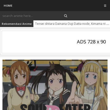
HOME
☰
Tensei shitara Dainana Ouji Datta node, Kimama ni Majutsu wo Kiwamemasu Season 2 Batch Subtitle Indonesia
Rekomendasi Anime
ADS 728 x 90