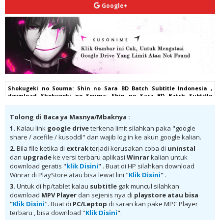
Google+
Shokugeki no Souma: Shin no Sara BD Batch Subtitle Indonesia ,
download Shokugeki no Souma: Shin no Sara BD Batch Subtitle
Indonesia batch sub indo, download Shokugeki no Souma: Shin no
Sara BD Batch Subtitle Indonesia komplit , download Shokugeki no
Tolong di Baca ya Masnya/Mbaknya :
Souma: Shin no Sara BD Batch Subtitle Indonesia google drive,
Shokugeki no Souma: Shin no Sara BD Batch Subtitle Indonesia batch
1.
Kalau link
google drive
terkena limit silahkan paka "google
subtitle indonesia, Shokugeki no Souma: Shin no Sara BD Batch
share / acefile / kusoddl" dan wajib log in ke akun google kalian.
Subtitle Indonesia batch mp4, Shokugeki no Souma: Shin no Sara BD
Batch Subtitle Indonesia bd, Shokugeki no Souma: Shin no Sara BD
2.
Bila file ketika di
extrak
terjadi kerusakan coba di
uninstal
Batch Subtitle Indonesia kurogaze, Shokugeki no Souma: Shin no
dan
upgrade
ke versi terbaru aplikasi
Winrar
kalian untuk
Sara BD Batch Subtitle Indonesia anibatch, Shokugeki no Souma: Shin
download geratis "
klik Disini
"
. Buat di HP silahkan download
no Sara BD Batch Subtitle Indonesia animeindo, Shokugeki no Souma:
Winrar di PlayStore atau bisa lewat lini "
Klik Disini
"
.
Shin no Sara BD Batch Subtitle Indonesia samehadaku , donwload
anime Shokugeki no Souma: Shin no Sara BD Batch Subtitle Indonesia
3.
Untuk di hp/tablet kalau
subtitle
gak muncul silahkan
batch , donwload Shokugeki no Souma: Shin no Sara BD Batch Subtitle
download
MPV Player
dan sejenis nya di
playstore
atau bisa
Indonesia sub indo, download Shokugeki no Souma: Shin no Sara BD
"
Klik Disini
". Buat di
PC/Leptop
di saran kan pake MPC Player
Batch Subtitle Indonesia batch google drive, download Shokugeki no
terbaru , bisa download "
Klik Disini
"
.
Souma: Shin no Sara BD Batch Subtitle Indonesia batch Mega ,