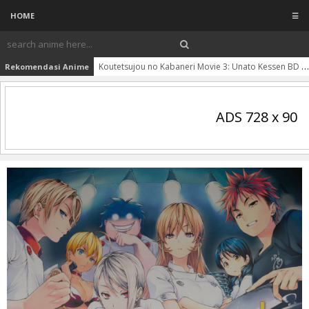
HOME
☰
Koutetsujou no Kabaneri Movie 3: Unato Kessen BD Subtitle Indonesia
Rekomendasi Anime
ADS 728 x 90