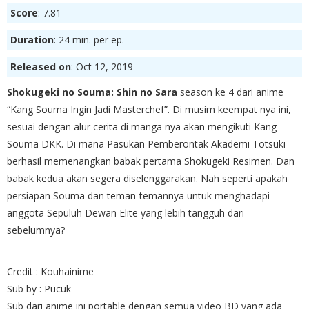
Score
: 7.81
Duration
: 24 min. per ep.
Released on
: Oct 12, 2019
Shokugeki no Souma: Shin no Sara
season ke 4 dari anime
“Kang Souma Ingin Jadi Masterchef”. Di musim keempat nya ini,
sesuai dengan alur cerita di manga nya akan mengikuti Kang
Souma DKK. Di mana Pasukan Pemberontak Akademi Totsuki
berhasil memenangkan babak pertama Shokugeki Resimen. Dan
babak kedua akan segera diselenggarakan. Nah seperti apakah
persiapan Souma dan teman-temannya untuk menghadapi
anggota Sepuluh Dewan Elite yang lebih tangguh dari
sebelumnya?
Credit : Kouhainime
Sub by : Pucuk
Sub dari anime ini portable dengan semua video BD yang ada