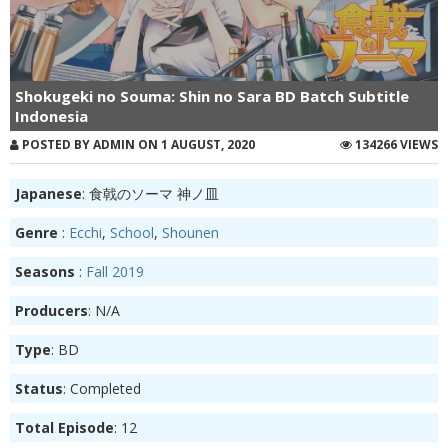
Shokugeki no Souma: Shin no Sara BD Batch Subtitle
Indonesia
POSTED BY ADMIN ON 1 AUGUST, 2020
134266 VIEWS
Japanese
: 食戟のソーマ 神ノ皿
Genre
:
Ecchi
,
School
,
Shounen
Seasons
:
Fall 2019
Producers
: N/A
Type
: BD
Status
: Completed
Total Episode
: 12