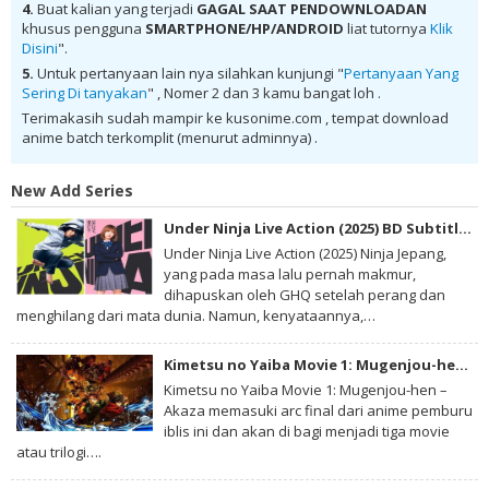
donwload Shokugeki no Souma: Shin no Sara BD Batch Subtitle
4.
Buat kalian yang terjadi
GAGAL SAAT PENDOWNLOADAN
Indonesia MKV 480P , donwload Shokugeki no Souma: Shin no Sara BD
khusus pengguna
SMARTPHONE/HP/ANDROID
liat tutornya
Klik
Batch Subtitle Indonesia MKV 720P , donwload Shokugeki no Souma:
Disini
".
Shin no Sara BD Batch Subtitle Indonesia , donwload Shokugeki no
Souma: Shin no Sara BD Batch Subtitle Indonesia anime batch,
5.
Untuk pertanyaan lain nya silahkan kunjungi "
Pertanyaan Yang
donwload Shokugeki no Souma: Shin no Sara BD Batch Subtitle
Sering Di tanyakan
" , Nomer 2 dan 3 kamu bangat loh .
Indonesia sub indo, donwload Shokugeki no Souma: Shin no Sara BD
Batch Subtitle Indonesia , donwload Shokugeki no Souma: Shin no
Terimakasih sudah mampir ke kusonime.com , tempat download
Sara BD Batch Subtitle Indonesia batch sub indo , download anime
anime batch terkomplit (menurut adminnya) .
Shokugeki no Souma: Shin no Sara BD Batch Subtitle Indonesia ,
anime Shokugeki no Souma: Shin no Sara BD Batch Subtitle Indonesia
, download anime mp4 , mkv , 3gp sub indo , download anime sub indo
New Add Series
, download anime sub indo Shokugeki no Souma: Shin no Sara BD
Batch Subtitle Indonesia
Under Ninja Live Action (2025) BD Subtitle Indonesia
Under Ninja Live Action (2025) Ninja Jepang,
yang pada masa lalu pernah makmur,
dihapuskan oleh GHQ setelah perang dan
menghilang dari mata dunia. Namun, kenyataannya,…
Kimetsu no Yaiba Movie 1: Mugenjou-hen – Akaza Sairai BD Subtitle Indonesia
Kimetsu no Yaiba Movie 1: Mugenjou-hen –
Akaza memasuki arc final dari anime pemburu
iblis ini dan akan di bagi menjadi tiga movie
atau trilogi….