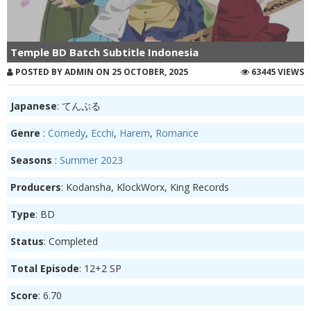
Temple BD Batch Subtitle Indonesia
POSTED BY ADMIN ON 25 OCTOBER, 2025
63445 VIEWS
Japanese
: てんぷる
Genre
:
Comedy
,
Ecchi
,
Harem
,
Romance
Seasons
:
Summer 2023
Producers
: Kodansha, KlockWorx, King Records
Type
: BD
Status
: Completed
Total Episode
: 12+2 SP
Score
: 6.70