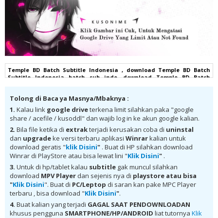
Temple BD Batch Subtitle Indonesia , download Temple BD Batch
Subtitle Indonesia batch sub indo, download Temple BD Batch
Subtitle Indonesia komplit , download Temple BD Batch Subtitle
Indonesia google drive, Temple BD Batch Subtitle Indonesia batch
Tolong di Baca ya Masnya/Mbaknya :
subtitle indonesia, Temple BD Batch Subtitle Indonesia batch mp4,
Temple BD Batch Subtitle Indonesia bd, Temple BD Batch Subtitle
1.
Kalau link
google drive
terkena limit silahkan paka "google
Indonesia kurogaze, Temple BD Batch Subtitle Indonesia anibatch,
share / acefile / kusoddl" dan wajib log in ke akun google kalian.
Temple BD Batch Subtitle Indonesia animeindo, Temple BD Batch
Subtitle Indonesia samehadaku , donwload anime Temple BD Batch
2.
Bila file ketika di
extrak
terjadi kerusakan coba di
uninstal
Subtitle Indonesia batch , donwload Temple BD Batch Subtitle
dan
upgrade
ke versi terbaru aplikasi
Winrar
kalian untuk
Indonesia sub indo, download Temple BD Batch Subtitle Indonesia
download geratis "
klik Disini
"
. Buat di HP silahkan download
batch google drive, download Temple BD Batch Subtitle Indonesia
Winrar di PlayStore atau bisa lewat lini "
Klik Disini
"
.
batch Mega , donwload Temple BD Batch Subtitle Indonesia MKV 480P ,
donwload Temple BD Batch Subtitle Indonesia MKV 720P , donwload
3.
Untuk di hp/tablet kalau
subtitle
gak muncul silahkan
Temple BD Batch Subtitle Indonesia , donwload Temple BD Batch
download
MPV Player
dan sejenis nya di
playstore
atau bisa
Subtitle Indonesia anime batch, donwload Temple BD Batch Subtitle
"
Klik Disini
". Buat di
PC/Leptop
di saran kan pake MPC Player
Indonesia sub indo, donwload Temple BD Batch Subtitle Indonesia ,
terbaru , bisa download "
Klik Disini
"
.
donwload Temple BD Batch Subtitle Indonesia batch sub indo ,
download anime Temple BD Batch Subtitle Indonesia , anime Temple
4.
Buat kalian yang terjadi
GAGAL SAAT PENDOWNLOADAN
BD Batch Subtitle Indonesia , download anime mp4 , mkv , 3gp sub
khusus pengguna
SMARTPHONE/HP/ANDROID
liat tutornya
Klik
indo , download anime sub indo , download anime sub indo Temple