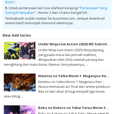
Disini
".
BD Batch Subtitle Indonesia
5.
Untuk pertanyaan lain nya silahkan kunjungi "
Pertanyaan Yang
Sering Di tanyakan
" , Nomer 2 dan 3 kamu bangat loh .
Terimakasih sudah mampir ke kusonime.com , tempat download
anime batch terkomplit (menurut adminnya) .
New Add Series
Under Ninja Live Action (2025) BD Subtitle Indonesia
Under Ninja Live Action (2025) Ninja Jepang,
yang pada masa lalu pernah makmur,
dihapuskan oleh GHQ setelah perang dan
menghilang dari mata dunia. Namun, kenyataannya,…
Kimetsu no Yaiba Movie 1: Mugenjou-hen – Akaza Sairai BD Subtitle Indonesia
Kimetsu no Yaiba Movie 1: Mugenjou-hen –
Akaza memasuki arc final dari anime pemburu
iblis ini dan akan di bagi menjadi tiga movie
atau trilogi….
Boku no Kokoro no Yabai Yatsu Movie Subtitle Indonesia
Boku no Kokoro no Yabai Yatsu Movie setelah