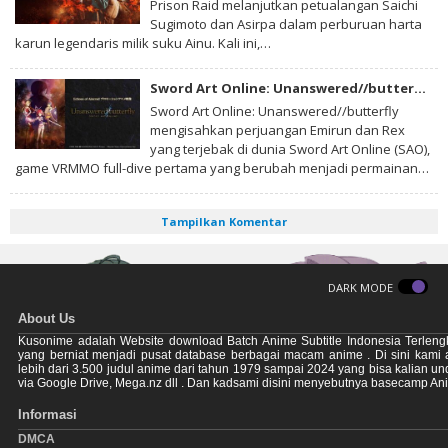
Prison Raid melanjutkan petualangan Saichi
Sugimoto dan Asirpa dalam perburuan harta
karun legendaris milik suku Ainu. Kali ini,…
Sword Art Online: Unanswered//butterfly Subtitle Indonesia
Sword Art Online: Unanswered//butterfly
mengisahkan perjuangan Emirun dan Rex
yang terjebak di dunia Sword Art Online (SAO),
game VRMMO full-dive pertama yang berubah menjadi permainan…
Tampilkan Komentar
DARK MODE
About Us
Kusonime adalah Website download Batch Anime Subtitle Indonesia Terleng
yang berniat menjadi pusat database berbagai macam anime . Di sini kami
lebih dari 3.500 judul anime dari tahun 1979 sampai 2024 yang bisa kalian u
via Google Drive, Mega.nz dll . Dan kadsami disini menyebutnya basecamp An
Informasi
DMCA