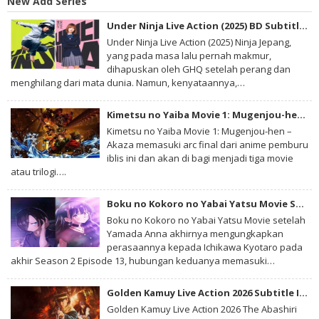
New Add Series
Under Ninja Live Action (2025) BD Subtitle Indonesia
Under Ninja Live Action (2025) Ninja Jepang,
yang pada masa lalu pernah makmur,
dihapuskan oleh GHQ setelah perang dan
menghilang dari mata dunia. Namun, kenyataannya,…
Kimetsu no Yaiba Movie 1: Mugenjou-hen – Akaza Sairai BD Subtitle Indonesia
Kimetsu no Yaiba Movie 1: Mugenjou-hen –
Akaza memasuki arc final dari anime pemburu
iblis ini dan akan di bagi menjadi tiga movie
atau trilogi….
Boku no Kokoro no Yabai Yatsu Movie Subtitle Indonesia
Boku no Kokoro no Yabai Yatsu Movie setelah
Yamada Anna akhirnya mengungkapkan
perasaannya kepada Ichikawa Kyotaro pada
akhir Season 2 Episode 13, hubungan keduanya memasuki…
Golden Kamuy Live Action 2026 Subtitle Indonesia
Golden Kamuy Live Action 2026 The Abashiri