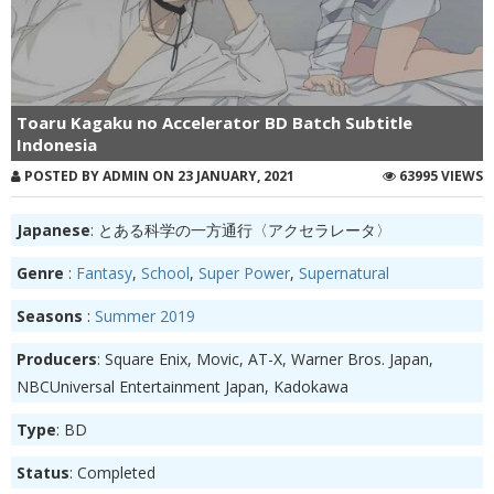
Toaru Kagaku no Accelerator BD Batch Subtitle
Indonesia
POSTED BY ADMIN ON 23 JANUARY, 2021
63995 VIEWS
Japanese
: とある科学の一方通行〈アクセラレータ〉
Genre
:
Fantasy
,
School
,
Super Power
,
Supernatural
Seasons
:
Summer 2019
Producers
: Square Enix, Movic, AT-X, Warner Bros. Japan,
NBCUniversal Entertainment Japan, Kadokawa
Type
: BD
Status
: Completed