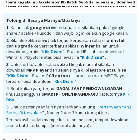
Toaru Kagaku no Accelerator BD Batch Subtitle Indonesia , download
Toaru Kagaku no Accelerator BD Batch Subtitle Indonesia batch sub
indo, download Toaru Kagaku no Accelerator BD Batch Subtitle
Indonesia komplit , download Toaru Kagaku no Accelerator BD Batch
Tolong di Baca ya Masnya/Mbaknya :
Subtitle Indonesia google drive, Toaru Kagaku no Accelerator BD
Batch Subtitle Indonesia batch subtitle indonesia, Toaru Kagaku no
1.
Kalau link
google drive
terkena limit silahkan paka "google
Accelerator BD Batch Subtitle Indonesia batch mp4, Toaru Kagaku no
share / acefile / kusoddl" dan wajib log in ke akun google kalian.
Accelerator BD Batch Subtitle Indonesia bd, Toaru Kagaku no
Accelerator BD Batch Subtitle Indonesia kurogaze, Toaru Kagaku no
2.
Bila file ketika di
extrak
terjadi kerusakan coba di
uninstal
Accelerator BD Batch Subtitle Indonesia anibatch, Toaru Kagaku no
dan
upgrade
ke versi terbaru aplikasi
Winrar
kalian untuk
Accelerator BD Batch Subtitle Indonesia animeindo, Toaru Kagaku no
download geratis "
klik Disini
"
. Buat di HP silahkan download
Accelerator BD Batch Subtitle Indonesia samehadaku , donwload
Winrar di PlayStore atau bisa lewat lini "
Klik Disini
"
.
anime Toaru Kagaku no Accelerator BD Batch Subtitle Indonesia
batch , donwload Toaru Kagaku no Accelerator BD Batch Subtitle
3.
Untuk di hp/tablet kalau
subtitle
gak muncul silahkan
Indonesia sub indo, download Toaru Kagaku no Accelerator BD Batch
download
MPV Player
dan sejenis nya di
playstore
atau bisa
Subtitle Indonesia batch google drive, download Toaru Kagaku no
"
Klik Disini
". Buat di
PC/Leptop
di saran kan pake MPC Player
Accelerator BD Batch Subtitle Indonesia batch Mega , donwload Toaru
terbaru , bisa download "
Klik Disini
"
.
Kagaku no Accelerator BD Batch Subtitle Indonesia MKV 480P ,
donwload Toaru Kagaku no Accelerator BD Batch Subtitle Indonesia
4.
Buat kalian yang terjadi
GAGAL SAAT PENDOWNLOADAN
MKV 720P , donwload Toaru Kagaku no Accelerator BD Batch Subtitle
khusus pengguna
SMARTPHONE/HP/ANDROID
liat tutornya
Klik
Indonesia , donwload Toaru Kagaku no Accelerator BD Batch Subtitle
Disini
".
Indonesia anime batch, donwload Toaru Kagaku no Accelerator BD
Batch Subtitle Indonesia sub indo, donwload Toaru Kagaku no
5.
Untuk pertanyaan lain nya silahkan kunjungi "
Pertanyaan Yang
Accelerator BD Batch Subtitle Indonesia , donwload Toaru Kagaku no
Sering Di tanyakan
" , Nomer 2 dan 3 kamu bangat loh .
Accelerator BD Batch Subtitle Indonesia batch sub indo , download
anime Toaru Kagaku no Accelerator BD Batch Subtitle Indonesia ,
Terimakasih sudah mampir ke kusonime.com , tempat download
anime Toaru Kagaku no Accelerator BD Batch Subtitle Indonesia ,
anime batch terkomplit (menurut adminnya) .
download anime mp4 , mkv , 3gp sub indo , download anime sub indo ,
download anime sub indo Toaru Kagaku no Accelerator BD Batch
Subtitle Indonesia