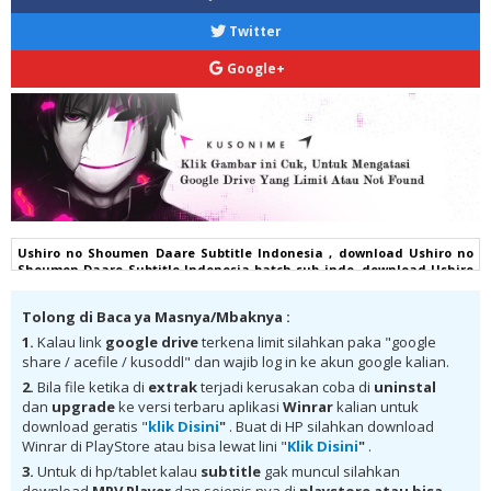
Twitter
Google+
Ushiro no Shoumen Daare Subtitle Indonesia , download Ushiro no
Shoumen Daare Subtitle Indonesia batch sub indo, download Ushiro
no Shoumen Daare Subtitle Indonesia komplit , download Ushiro no
Shoumen Daare Subtitle Indonesia google drive, Ushiro no Shoumen
Tolong di Baca ya Masnya/Mbaknya :
Daare Subtitle Indonesia batch subtitle indonesia, Ushiro no
Shoumen Daare Subtitle Indonesia batch mp4, Ushiro no Shoumen
1.
Kalau link
google drive
terkena limit silahkan paka "google
Daare Subtitle Indonesia bd, Ushiro no Shoumen Daare Subtitle
share / acefile / kusoddl" dan wajib log in ke akun google kalian.
Indonesia kurogaze, Ushiro no Shoumen Daare Subtitle Indonesia
anibatch, Ushiro no Shoumen Daare Subtitle Indonesia animeindo,
2.
Bila file ketika di
extrak
terjadi kerusakan coba di
uninstal
Ushiro no Shoumen Daare Subtitle Indonesia samehadaku ,
dan
upgrade
ke versi terbaru aplikasi
Winrar
kalian untuk
donwload anime Ushiro no Shoumen Daare Subtitle Indonesia batch ,
download geratis "
klik Disini
"
. Buat di HP silahkan download
donwload Ushiro no Shoumen Daare Subtitle Indonesia sub indo,
Winrar di PlayStore atau bisa lewat lini "
Klik Disini
"
.
download Ushiro no Shoumen Daare Subtitle Indonesia batch google
drive, download Ushiro no Shoumen Daare Subtitle Indonesia batch
3.
Untuk di hp/tablet kalau
subtitle
gak muncul silahkan
Mega , donwload Ushiro no Shoumen Daare Subtitle Indonesia MKV
download
MPV Player
dan sejenis nya di
playstore
atau bisa