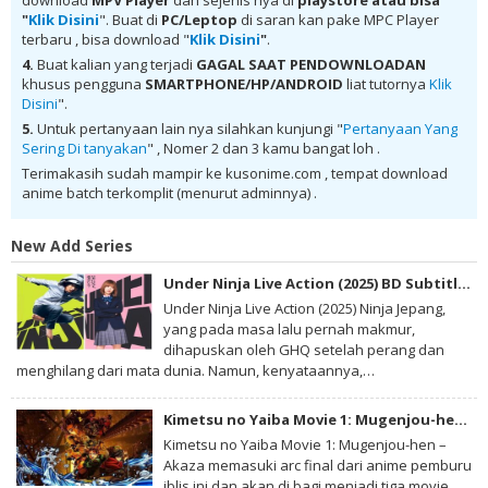
480P , donwload Ushiro no Shoumen Daare Subtitle Indonesia MKV
"
Klik Disini
". Buat di
PC/Leptop
di saran kan pake MPC Player
720P , donwload Ushiro no Shoumen Daare Subtitle Indonesia ,
terbaru , bisa download "
Klik Disini
"
.
donwload Ushiro no Shoumen Daare Subtitle Indonesia anime batch,
donwload Ushiro no Shoumen Daare Subtitle Indonesia sub indo,
4.
Buat kalian yang terjadi
GAGAL SAAT PENDOWNLOADAN
donwload Ushiro no Shoumen Daare Subtitle Indonesia , donwload
khusus pengguna
SMARTPHONE/HP/ANDROID
liat tutornya
Klik
Ushiro no Shoumen Daare Subtitle Indonesia batch sub indo ,
Disini
".
download anime Ushiro no Shoumen Daare Subtitle Indonesia ,
anime Ushiro no Shoumen Daare Subtitle Indonesia , download
5.
Untuk pertanyaan lain nya silahkan kunjungi "
Pertanyaan Yang
anime mp4 , mkv , 3gp sub indo , download anime sub indo , download
Sering Di tanyakan
" , Nomer 2 dan 3 kamu bangat loh .
anime sub indo Ushiro no Shoumen Daare Subtitle Indonesia
Terimakasih sudah mampir ke kusonime.com , tempat download
anime batch terkomplit (menurut adminnya) .
New Add Series
Under Ninja Live Action (2025) BD Subtitle Indonesia
Under Ninja Live Action (2025) Ninja Jepang,
yang pada masa lalu pernah makmur,
dihapuskan oleh GHQ setelah perang dan
menghilang dari mata dunia. Namun, kenyataannya,…
Kimetsu no Yaiba Movie 1: Mugenjou-hen – Akaza Sairai BD Subtitle Indonesia
Kimetsu no Yaiba Movie 1: Mugenjou-hen –
Akaza memasuki arc final dari anime pemburu
iblis ini dan akan di bagi menjadi tiga movie