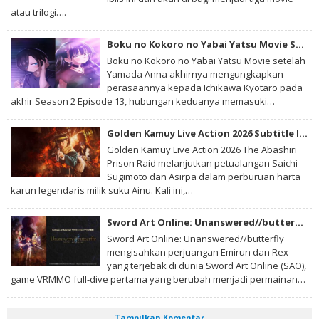
atau trilogi….
Boku no Kokoro no Yabai Yatsu Movie Subtitle Indonesia
Boku no Kokoro no Yabai Yatsu Movie setelah
Yamada Anna akhirnya mengungkapkan
perasaannya kepada Ichikawa Kyotaro pada
akhir Season 2 Episode 13, hubungan keduanya memasuki…
Golden Kamuy Live Action 2026 Subtitle Indonesia
Golden Kamuy Live Action 2026 The Abashiri
Prison Raid melanjutkan petualangan Saichi
Sugimoto dan Asirpa dalam perburuan harta
karun legendaris milik suku Ainu. Kali ini,…
Sword Art Online: Unanswered//butterfly Subtitle Indonesia
Sword Art Online: Unanswered//butterfly
mengisahkan perjuangan Emirun dan Rex
yang terjebak di dunia Sword Art Online (SAO),
game VRMMO full-dive pertama yang berubah menjadi permainan…
Tampilkan Komentar