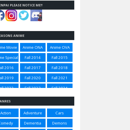
ENPAI PLEASE NOTICE ME!!
EASONS ANIME
ime Movie
Anime ONA
Anime OVA
me Special
Fall 2014
Fall 2015
all 2016
Fall 2017
Fall 2018
all 2019
Fall 2020
Fall 2021
all 2022
Fall 2023
Fall 2024
all 2025
Spring 2012
Spring 2014
ANRES
ring 2015
Spring 2016
Spring 2017
Action
Adventure
Cars
ring 2018
Spring 2020
Spring 2021
Comedy
Dementia
Demons
ring 2022
Spring 2023
Spring 2024