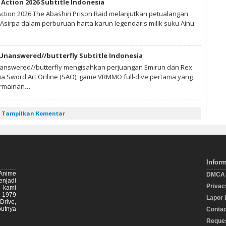
Action 2026 Subtitle Indonesia
ction 2026 The Abashiri Prison Raid melanjutkan petualangan
Asirpa dalam perburuan harta karun legendaris milik suku Ainu.
 Unanswered//butterfly Subtitle Indonesia
nanswered//butterfly mengisahkan perjuangan Emirun dan Rex
nia Sword Art Online (SAO), game VRMMO full-dive pertama yang
ermainan…
Tampilkan Komentar
Infor
Anime
DMCA
enjadi
Privac
i kami
n 1979
Lapor 
Drive,
utnya
Contac
Reque