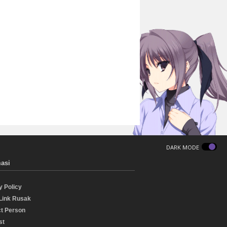
DARK MODE
masi
y Policy
Link Rusak
t Person
st