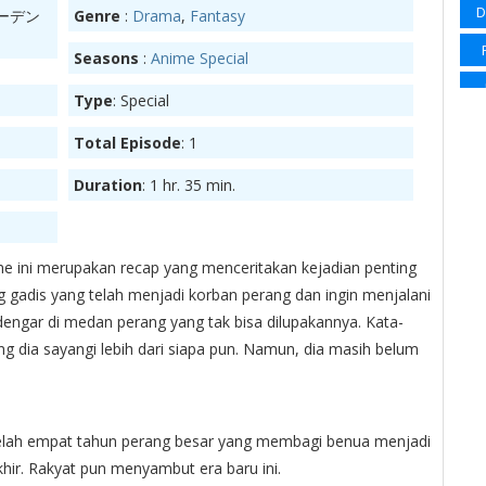
D
ーデン
Genre
:
Drama
,
Fantasy
Sp
Seasons
:
Anime Special
Su
Type
: Special
Su
Total Episode
: 1
Su
Ma
Wi
Duration
: 1 hr. 35 min.
Wi
e ini merupakan recap yang menceritakan kejadian penting
ng gadis yang telah menjadi korban perang dan ingin menjalani
dengar di medan perang yang tak bisa dilupakannya. Kata-
ng dia sayangi lebih dari siapa pun. Namun, dia masih belum
S
Sl
Sup
setelah empat tahun perang besar yang membagi benua menjadi
akhir. Rakyat pun menyambut era baru ini.