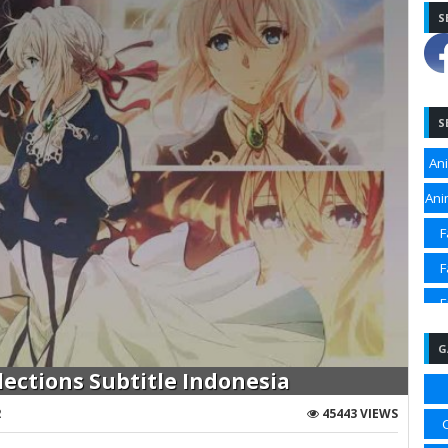
S
S
An
Ani
F
F
F
F
G
Sp
lections Subtitle Indonesia
Sp
2
45443 VIEWS
Sp