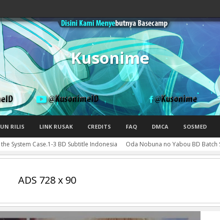
Kusonime
UN RILIS
LINK RUSAK
CREDITS
FAQ
DMCA
SOSMED
 the System Case.1-3 BD Subtitle Indonesia
Oda Nobuna no Yabou BD Batch Su
ADS 728 x 90