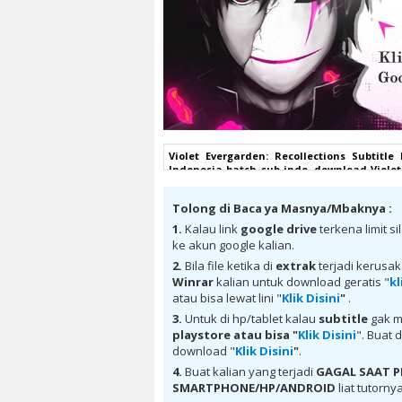
Violet Evergarden: Recollections Subtitle
Indonesia batch sub indo, download Violet
Violet Evergarden: Recollections Subtitle 
Indonesia batch subtitle indonesia, Viole
Tolong di Baca ya Masnya/Mbaknya :
Evergarden: Recollections Subtitle Indo
kurogaze, Violet Evergarden: Recollection
1.
Kalau link
google drive
terkena limit s
Subtitle Indonesia animeindo, Violet Ever
ke akun google kalian.
anime Violet Evergarden: Recollections Sub
Subtitle Indonesia sub indo, download Viole
2.
Bila file ketika di
extrak
terjadi kerusa
download Violet Evergarden: Recollection
Winrar
kalian untuk download geratis "
kl
Recollections Subtitle Indonesia MKV 480P ,
atau bisa lewat lini "
Klik Disini
"
.
720P , donwload Violet Evergarden: Rec
Recollections Subtitle Indonesia anime bat
3.
Untuk di hp/tablet kalau
subtitle
gak m
sub indo, donwload Violet Evergarden: R
playstore
atau bisa "
Klik Disini
". Buat 
Recollections Subtitle Indonesia batch sub
download "
Klik Disini
"
.
Indonesia , anime Violet Evergarden: Recol
4.
Buat kalian yang terjadi
GAGAL SAAT
indo , download anime sub indo , downlo
Indonesia
SMARTPHONE/HP/ANDROID
liat tutorny