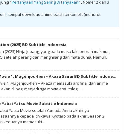
jungi "
Pertanyaan Yang Sering Di tanyakan
" , Nomer 2 dan 3
om , tempat download anime batch terkomplit (menurut
ction (2025) BD Subtitle Indonesia
ion (2025) Ninja Jepang, yang pada masa lalu pernah makmur,
 setelah perang dan menghilang dari mata dunia. Namun,
Kimetsu no Yaiba Movie 1: Mugenjou-hen – Akaza Sairai BD Subtitle Indonesia
vie 1: Mugenjou-hen – Akaza memasuki arc final dari anime
 akan di bagi menjadi tiga movie atau trilogi….
 Yabai Yatsu Movie Subtitle Indonesia
abai Yatsu Movie setelah Yamada Anna akhirnya
saannya kepada Ichikawa Kyotaro pada akhir Season 2
gan keduanya memasuki…