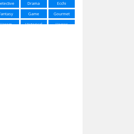
etective
Drama
Ecchi
ring 2025
Spring 2026
Summer 2015
Fantasy
Game
Gourmet
mmer 2016
Summer 2017
Summer 2018
Harem
Historical
Horror
mmer 2022
Summer 2023
Summer 2024
Josei
Kids
Magic
mmer 2025
Winter 2017
Winter 2018
rtial Arts
Mecha
Military
nter 2020
Winter 2021
Winter 2023
Music
Mystery
Parody
nter 2024
Winter 2025
Winter 2026
Police
Psychological
Romance
Samurai
School
Sci-Fi
Seinen
Shojou
Shoujo
houjo Ai
Shounen
Shounen Ai
ice of Life
Space
Sports
ernatural
Super Power
Thriller
Vampire
Yaoi
Yuri