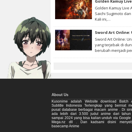
Golden Kamuy Live 
Golden Kamuy Live A
Saichi Sugimoto dan 
Kali ini,…
Sword Art Online:
Sword Art Online: U
yang terjebak di du
berubah menjadi p
About Us
Kusonime adalah Website download Batch 
Subtitle Indonesia Terlengkap yang berniat m
pusat database berbagai macam anime . Di sin
ada lebih dari 3.500 judul anime dari tahu
sampai 2024 yang bisa kalian unduh via Google 
Mega.nz dll . Dan kadsami disini menyeb
basecamp Anime