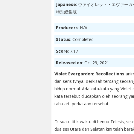
Japanese
: ヴァイオレット・エヴァーガ
特別総集版
Producers
: N/A
Status
: Completed
Score
: 7.17
Released on
: Oct 29, 2021
Violet Evergarden: Recollections
anim
dari seris tvnya. Berkisah tentang seora
hidup normal. Ada kata-kata yang Violet 
kata tersebut diucapkan oleh seorang ya
tahu arti perkataan tersebut.
Di suatu titik waktu di benua Telesis, 
dua sisi Utara dan Selatan kini telah ber