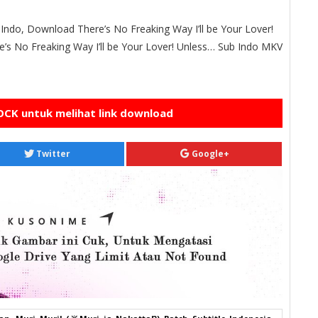
ndo, Download There’s No Freaking Way I’ll be Your Lover!
’s No Freaking Way I’ll be Your Lover! Unless… Sub Indo MKV
CK untuk melihat link download
Twitter
Google+