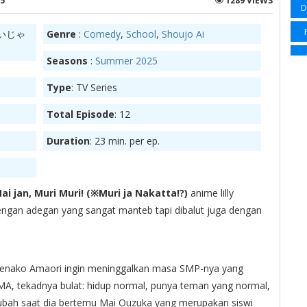
5
1289 VIEWS
D
Sp
いじゃ
Genre
:
Comedy
,
School
,
Shoujo Ai
Su
Seasons
:
Summer 2025
Su
Type
: TV Series
Su
Ma
Total Episode
: 12
Wi
Duration
: 23 min. per ep.
Wi
i jan, Muri Muri! (※Muri ja Nakatta!?)
anime lilly
ngan adegan yang sangat manteb tapi dibalut juga dengan
S
Sl
Renako Amaori ingin meninggalkan masa SMP-nya yang
Sup
MA, tekadnya bulat: hidup normal, punya teman yang normal,
ubah saat dia bertemu Mai Ouzuka yang merupakan siswi