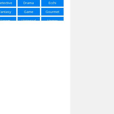
etective
Drama
Ecchi
ring 2025
Spring 2026
Summer 2015
Fantasy
Game
Gourmet
mmer 2016
Summer 2017
Summer 2018
Harem
Historical
Horror
mmer 2022
Summer 2023
Summer 2024
Josei
Kids
Magic
mmer 2025
Winter 2017
Winter 2018
rtial Arts
Mecha
Military
nter 2020
Winter 2021
Winter 2023
Music
Mystery
Parody
nter 2024
Winter 2025
Winter 2026
Police
Psychological
Romance
Samurai
School
Sci-Fi
Seinen
Shojou
Shoujo
houjo Ai
Shounen
Shounen Ai
ice of Life
Space
Sports
ernatural
Super Power
Thriller
Vampire
Yaoi
Yuri