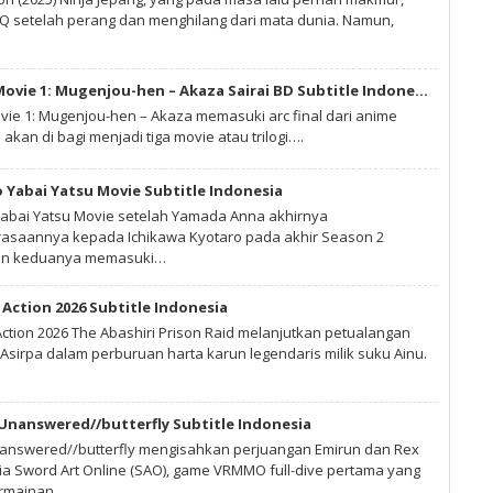
 setelah perang dan menghilang dari mata dunia. Namun,
Kimetsu no Yaiba Movie 1: Mugenjou-hen – Akaza Sairai BD Subtitle Indonesia
vie 1: Mugenjou-hen – Akaza memasuki arc final dari anime
 akan di bagi menjadi tiga movie atau trilogi….
 Yabai Yatsu Movie Subtitle Indonesia
abai Yatsu Movie setelah Yamada Anna akhirnya
saannya kepada Ichikawa Kyotaro pada akhir Season 2
gan keduanya memasuki…
Action 2026 Subtitle Indonesia
ction 2026 The Abashiri Prison Raid melanjutkan petualangan
Asirpa dalam perburuan harta karun legendaris milik suku Ainu.
 Unanswered//butterfly Subtitle Indonesia
nanswered//butterfly mengisahkan perjuangan Emirun dan Rex
nia Sword Art Online (SAO), game VRMMO full-dive pertama yang
ermainan…