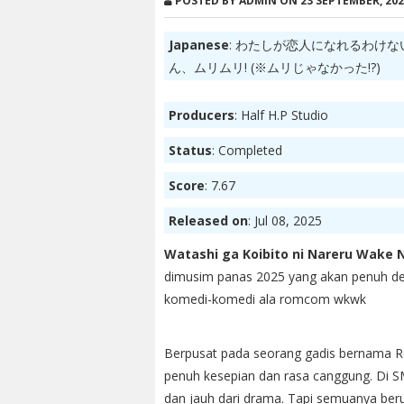
POSTED BY ADMIN ON 23 SEPTEMBER, 202
Japanese
: わたしが恋人になれるわけな
ん、ムリムリ! (※ムリじゃなかった!?)
Producers
: Half H.P Studio
Status
: Completed
Score
: 7.67
Released on
: Jul 08, 2025
Watashi ga Koibito ni Nareru Wake Na
dimusim panas 2025 yang akan penuh de
komedi-komedi ala romcom wkwk
Berpusat pada seorang gadis bernama 
penuh kesepian dan rasa canggung. Di S
dan jauh dari drama. Tapi semuanya ber