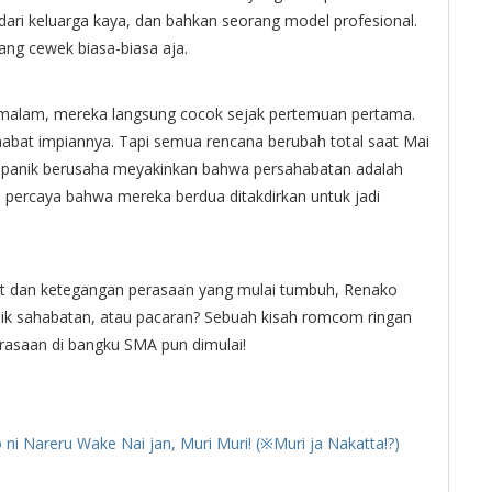
l dari keluarga kaya, dan bahkan seorang model profesional.
yang cewek biasa-biasa aja.
an malam, mereka langsung cocok sejak pertemuan pertama.
habat impiannya. Tapi semua rencana berubah total saat Mai
g panik berusaha meyakinkan bahwa persahabatan adalah
an percaya bahwa mereka berdua ditakdirkan untuk jadi
at dan ketegangan perasaan yang mulai tumbuh, Renako
baik sahabatan, atau pacaran? Sebuah kisah romcom ringan
erasaan di bangku SMA pun dimulai!
 ni Nareru Wake Nai jan, Muri Muri! (※Muri ja Nakatta!?)