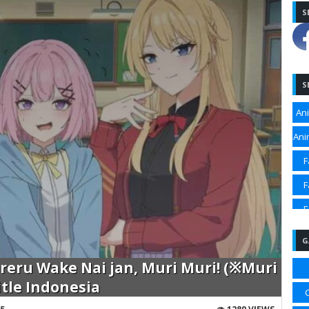
S
S
An
Ani
F
F
F
F
G
Sp
areru Wake Nai jan, Muri Muri! (※Muri
Sp
itle Indonesia
Sp