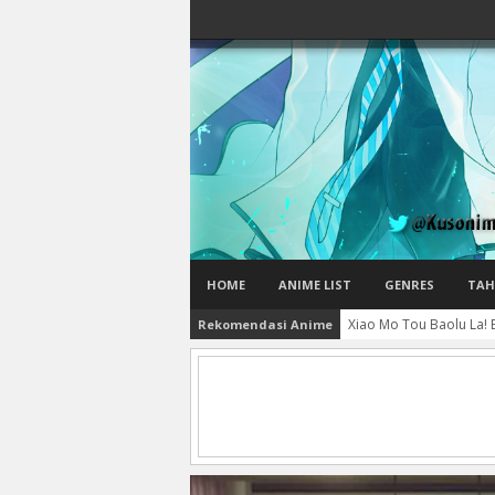
HOME
ANIME LIST
GENRES
TAH
Xiao Mo Tou Baolu La! B
Rekomendasi Anime