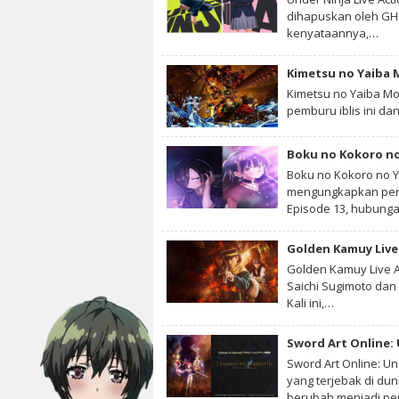
dihapuskan oleh GHQ
kenyataannya,…
Kimetsu no Yaiba Mo
pemburu iblis ini dan
Boku no Kokoro no
Boku no Kokoro no Y
mengungkapkan pera
Episode 13, hubun
Golden Kamuy Live 
Golden Kamuy Live A
Saichi Sugimoto dan 
Kali ini,…
Sword Art Online:
Sword Art Online: U
yang terjebak di du
berubah menjadi p