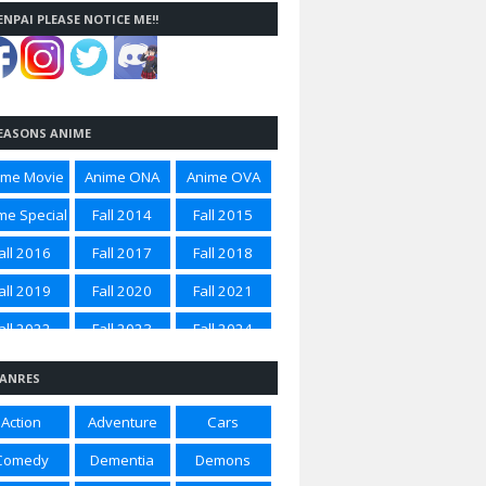
ENPAI PLEASE NOTICE ME!!
EASONS ANIME
ime Movie
Anime ONA
Anime OVA
me Special
Fall 2014
Fall 2015
all 2016
Fall 2017
Fall 2018
all 2019
Fall 2020
Fall 2021
all 2022
Fall 2023
Fall 2024
all 2025
Spring 2012
Spring 2014
ANRES
ring 2015
Spring 2016
Spring 2017
Action
Adventure
Cars
ring 2018
Spring 2020
Spring 2021
Comedy
Dementia
Demons
ring 2022
Spring 2023
Spring 2024