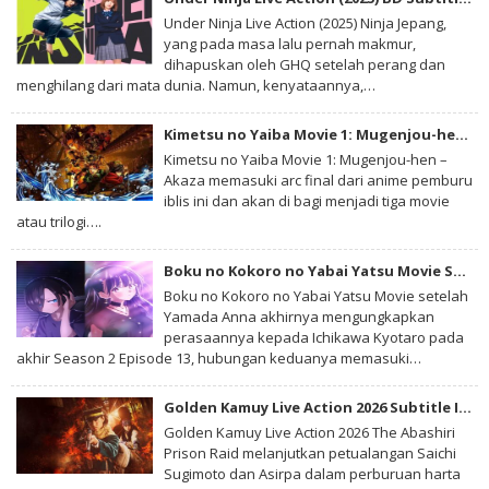
Under Ninja Live Action (2025) Ninja Jepang,
yang pada masa lalu pernah makmur,
dihapuskan oleh GHQ setelah perang dan
menghilang dari mata dunia. Namun, kenyataannya,…
Kimetsu no Yaiba Movie 1: Mugenjou-hen – Akaza Sairai BD Subtitle Indonesia
Kimetsu no Yaiba Movie 1: Mugenjou-hen –
Akaza memasuki arc final dari anime pemburu
iblis ini dan akan di bagi menjadi tiga movie
atau trilogi….
Boku no Kokoro no Yabai Yatsu Movie Subtitle Indonesia
Boku no Kokoro no Yabai Yatsu Movie setelah
Yamada Anna akhirnya mengungkapkan
perasaannya kepada Ichikawa Kyotaro pada
akhir Season 2 Episode 13, hubungan keduanya memasuki…
Golden Kamuy Live Action 2026 Subtitle Indonesia
Golden Kamuy Live Action 2026 The Abashiri
Prison Raid melanjutkan petualangan Saichi
Sugimoto dan Asirpa dalam perburuan harta