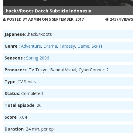
.hack//Roots Batch Subtitle Indonesia
POSTED BY ADMIN ON 5 SEPTEMBER, 2017
24374 VIEWS
Japanese
: .hack//Roots
Genre
:
Adventure
,
Drama
,
Fantasy
,
Game
,
Sci-Fi
Seasons
:
Spring 2006
Producers
: TV Tokyo, Bandai Visual, CyberConnect2
Type
: TV Series
Status
: Completed
Total Episode
: 26
Score
: 7.04
Duration
: 24 min. per ep.