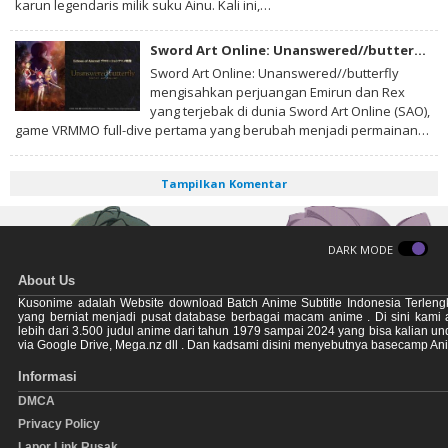
karun legendaris milik suku Ainu. Kali ini,…
Sword Art Online: Unanswered//butterfly Subtitle Indonesia
Sword Art Online: Unanswered//butterfly
mengisahkan perjuangan Emirun dan Rex
yang terjebak di dunia Sword Art Online (SAO),
game VRMMO full-dive pertama yang berubah menjadi permainan…
Tampilkan Komentar
DARK MODE
About Us
Kusonime adalah Website download Batch Anime Subtitle Indonesia Terleng
yang berniat menjadi pusat database berbagai macam anime . Di sini kami
lebih dari 3.500 judul anime dari tahun 1979 sampai 2024 yang bisa kalian u
via Google Drive, Mega.nz dll . Dan kadsami disini menyebutnya basecamp An
Informasi
DMCA
Privacy Policy
Lapor Link Rusak