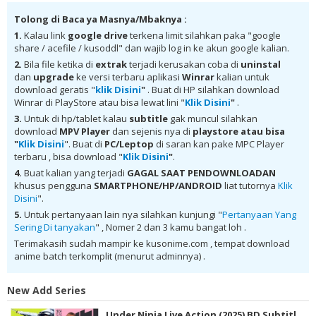
Indonesia google drive, .hack//Roots Batch Subtitle Indonesia batch
Tolong di Baca ya Masnya/Mbaknya :
subtitle indonesia, .hack//Roots Batch Subtitle Indonesia batch mp4,
.hack//Roots Batch Subtitle Indonesia bd, .hack//Roots Batch Subtitle
1.
Kalau link
google drive
terkena limit silahkan paka "google
Indonesia kurogaze, .hack//Roots Batch Subtitle Indonesia anibatch,
share / acefile / kusoddl" dan wajib log in ke akun google kalian.
.hack//Roots Batch Subtitle Indonesia animeindo, .hack//Roots Batch
Subtitle Indonesia samehadaku , donwload anime .hack//Roots Batch
2.
Bila file ketika di
extrak
terjadi kerusakan coba di
uninstal
Subtitle Indonesia batch , donwload .hack//Roots Batch Subtitle
dan
upgrade
ke versi terbaru aplikasi
Winrar
kalian untuk
Indonesia sub indo, download .hack//Roots Batch Subtitle Indonesia
download geratis "
klik Disini
"
. Buat di HP silahkan download
batch google drive, download .hack//Roots Batch Subtitle Indonesia
Winrar di PlayStore atau bisa lewat lini "
Klik Disini
"
.
batch Mega , donwload .hack//Roots Batch Subtitle Indonesia MKV
480P , donwload .hack//Roots Batch Subtitle Indonesia MKV 720P ,
3.
Untuk di hp/tablet kalau
subtitle
gak muncul silahkan
donwload .hack//Roots Batch Subtitle Indonesia , donwload
download
MPV Player
dan sejenis nya di
playstore
atau bisa
.hack//Roots Batch Subtitle Indonesia anime batch, donwload
"
Klik Disini
". Buat di
PC/Leptop
di saran kan pake MPC Player
.hack//Roots Batch Subtitle Indonesia sub indo, donwload
terbaru , bisa download "
Klik Disini
"
.
.hack//Roots Batch Subtitle Indonesia , donwload .hack//Roots Batch
Subtitle Indonesia batch sub indo , download anime .hack//Roots
4.
Buat kalian yang terjadi
GAGAL SAAT PENDOWNLOADAN
Batch Subtitle Indonesia , anime .hack//Roots Batch Subtitle
khusus pengguna
SMARTPHONE/HP/ANDROID
liat tutornya
Klik
Indonesia , download anime mp4 , mkv , 3gp sub indo , download
Disini
".
anime sub indo , download anime sub indo .hack//Roots Batch
Subtitle Indonesia
5.
Untuk pertanyaan lain nya silahkan kunjungi "
Pertanyaan Yang
Sering Di tanyakan
" , Nomer 2 dan 3 kamu bangat loh .
Terimakasih sudah mampir ke kusonime.com , tempat download
anime batch terkomplit (menurut adminnya) .
New Add Series
Under Ninja Live Action (2025) BD Subtitle Indonesia